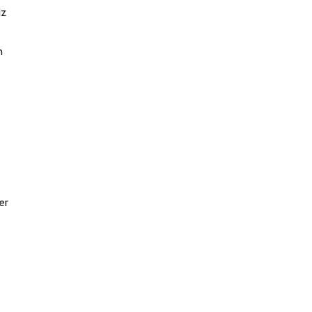
iz
n
er