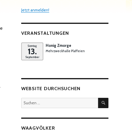
Jetzt anmelden!
ie
VERANSTALTUNGEN
Honig Zmorge
Sonntag
13.
Mehrzweckhalle Plaffeien
September
.
WEBSITE DURCHSUCHEN
SUCHEN
Suchen
nach:
WAAGVÖLKER