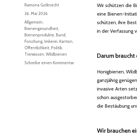
Autor
Ramona Gutknecht
Wir schützen die 
Veröffentlicht
26. Mai 2026
eine Bienen-Initia
am
Kategorien
Allgemein
,
schützen, ihre Bes
Bienengesundheit
,
in der Verfassung 
Bienenprodukte
,
Bund
,
Forschung
,
Imkerei
,
Kanton
,
Öffentlichkeit
,
Politik
,
Tierwissen
,
Wildbienen
Darum braucht e
zu
Schreibe einen Kommentar
Bienen-
Honigbienen, Wild
Initiative
ganzjährig genügen
invasive Arten setz
schon ausgestorbe
die Bestäubung uns
Wir brauchen ei