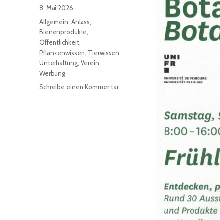
Veröffentlicht
8. Mai 2026
am
Kategorien
Allgemein
,
Anlass
,
Bienenprodukte
,
Öffentlichkeit
,
Pflanzenwissen
,
Tierwissen
,
Unterhaltung
,
Verein
,
Werbung
zu
Schreibe einen Kommentar
Märit
im
Botanische
Garten
2026