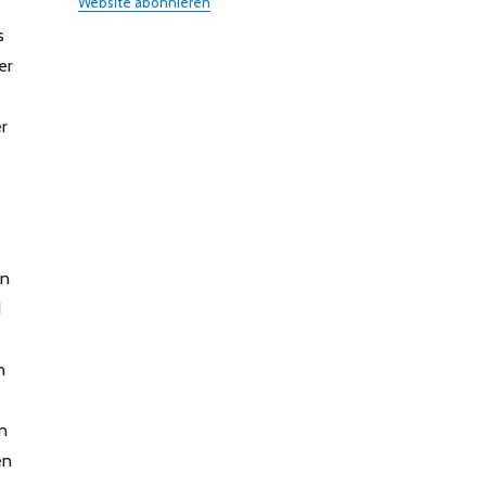
Website abonnieren
s
er
r
on
d
n
n
en