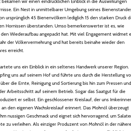
 bekamen wir einen eindrücklichen Einblick in die Auswirkungen
rnisse. Ein Nest in unmittelbarer Umgebung seines Bienenstande
on ursprünglich 45 Bienenvölkern lediglich 15 den starken Druck d
hen Hornissen überstanden. Umso bemerkenswerter ist es, wie
 den Wiederaufbau angepackt hat. Mit viel Engagement widmet e
hjahr der Völkervermehrung und hat bereits beinahe wieder den
es erreicht.
rtete uns ein Einblick in ein seltenes Handwerk unserer Region.
fing uns auf seinem Hof und führte uns durch die Herstellung v
ber die Ernte, Reinigung und Sortierung bis hin zum Pressen un
der Arbeitsschritt auf seinem Betrieb. Sogar das Saatgut für die
duziert er selbst. Ein geschlossener Kreislauf, der uns Imkerinne
 an den eigenen Wachskreislauf erinnert. Das Mohnöl überzeugt
hm nussigen Geschmack und eignet sich hervorragend, um Salate
e zu verleihen. Als einziger Produzent von Mohnöl in der näher