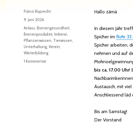
Autor
Fränzi Ruprecht
Hallo zämä
Veröffentlicht
9. Juni 2026
am
Kategorien
Anlass
,
Bienengesundheit
,
In diesem Jahr tref
Bienenprodukte
,
Imkerei
,
Spicher im
Rohr 33 
Pflanzenwissen
,
Tierwissen
,
Spicher arbeiten, 
Unterhaltung
,
Verein
,
Weiterbildung
nehmen und auf d
zu
1 Kommentar
Mohnoelgewinnung 
Standbesuch
bis ca. 17.00 Uhr
!
13.06.2026
Nachbarimkerinnen
Austausch, mit vie
Anschliessend läd d
Bis am Samstag!
Der Vorstand