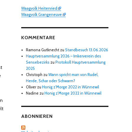
Waagvolk Heitenried
Waagvolk Grangeneuve
KOMMENTARE
Ramona Gutknecht
zu
Standbesuch 13.06.2026
Hauptversammlung 2026 – Imkerverein des
Sensebezirks
zu
Protokoll Hauptversammlung
st
2025
Christoph
zu
Wann spricht man von Rudel,
e
Herde, Schar oder Schwarm?
Oliver
zu
Honig z’Morge 2022 in Wünnewil
Nadine
zu
Honig z’Morge 2022 in Wünnewil
en
lt
ABONNIEREN