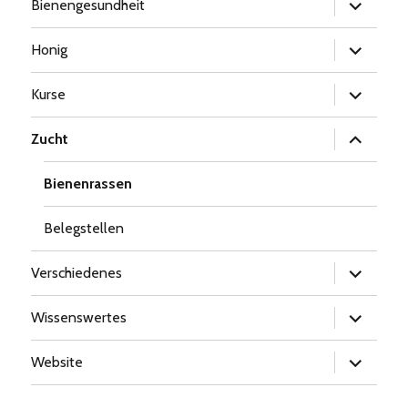
Untermen
Bienengesundheit
öffnen
Untermen
Honig
öffnen
Untermen
Kurse
öffnen
Untermen
Zucht
öffnen
Bienenrassen
Belegstellen
Untermen
Verschiedenes
öffnen
Untermen
Wissenswertes
öffnen
Untermen
Website
öffnen