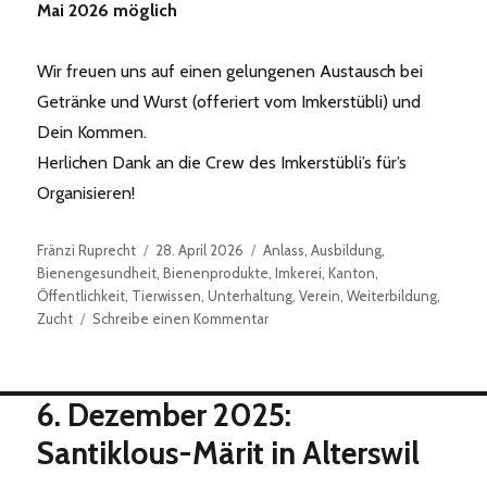
Mai 2026 möglich
Wir freuen uns auf einen gelungenen Austausch bei
Getränke und Wurst (offeriert vom Imkerstübli) und
Dein Kommen.
Herlichen Dank an die Crew des Imkerstübli’s für’s
Organisieren!
Autor
Veröffentlicht
Kategorien
Fränzi Ruprecht
28. April 2026
Anlass
,
Ausbildung
,
am
Bienengesundheit
,
Bienenprodukte
,
Imkerei
,
Kanton
,
Öffentlichkeit
,
Tierwissen
,
Unterhaltung
,
Verein
,
Weiterbildung
,
zu
Zucht
Schreibe einen Kommentar
Imkertreff
02.05.2026
6. Dezember 2025:
Santiklous-Märit in Alterswil