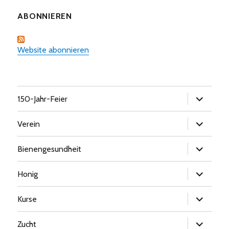
ABONNIEREN
Website abonnieren
Untermen
150-Jahr-Feier
öffnen
Untermen
Verein
öffnen
Untermen
Bienengesundheit
öffnen
Untermen
Honig
öffnen
Untermen
Kurse
öffnen
Untermen
Zucht