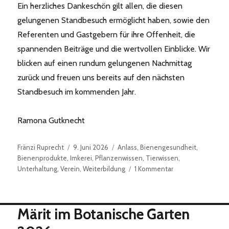
Ein herzliches Dankeschön gilt allen, die diesen
gelungenen Standbesuch ermöglicht haben, sowie den
Referenten und Gastgebern für ihre Offenheit, die
spannenden Beiträge und die wertvollen Einblicke. Wir
blicken auf einen rundum gelungenen Nachmittag
zurück und freuen uns bereits auf den nächsten
Standbesuch im kommenden Jahr.
Ramona Gutknecht
Autor
Veröffentlicht
Kategorien
Fränzi Ruprecht
9. Juni 2026
Anlass
,
Bienengesundheit
,
am
Bienenprodukte
,
Imkerei
,
Pflanzenwissen
,
Tierwissen
,
zu
Unterhaltung
,
Verein
,
Weiterbildung
1 Kommentar
Standbesuch
13.06.2026
Märit im Botanische Garten