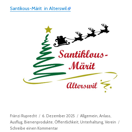
Santikous-Märit in Alterswil
Autor
Veröffentlicht
Kategorien
Fränzi Ruprecht
6. Dezember 2025
Allgemein
,
Anlass
,
am
Ausflug
,
Bienenprodukte
,
Öffentlichkeit
,
Unterhaltung
,
Verein
zu
Schreibe einen Kommentar