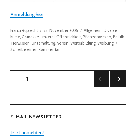
Anmeldung hier
Autor
Veröffentlicht
Kategorien
Fränzi Ruprecht
23. November 2025
Allgemein
,
Diverse
am
Kurse
,
Grundkurs
,
Imkerei
,
Öffentlichkeit
,
Pflanzenwissen
,
Politik
,
Tierwissen
,
Unterhaltung
,
Verein
,
Weiterbildung
,
Werbung
zu
Schreibe einen Kommentar
Grundkurs
2026
/
2027
Seitennummerierung
SEITE
1
NÄC
der
HSTE
SEITE
Beiträge
E-MAIL NEWSLETTER
Jetzt anmelden!