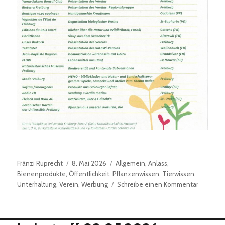
Autor
Veröffentlicht
Kategorien
Fränzi Ruprecht
8. Mai 2026
Allgemein
,
Anlass
,
am
Bienenprodukte
,
Öffentlichkeit
,
Pflanzenwissen
,
Tierwissen
,
zu
Unterhaltung
,
Verein
,
Werbung
Schreibe einen Kommentar
Märit
im
Botanisc