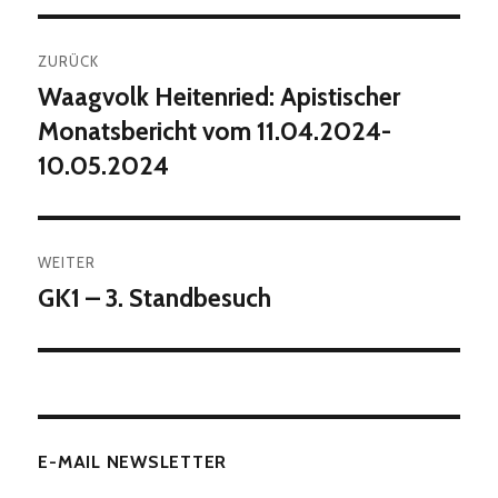
Beitragsnavigation
ZURÜCK
Waagvolk Heitenried: Apistischer
Vorheriger
Beitrag:
Monatsbericht vom 11.04.2024-
10.05.2024
WEITER
GK1 – 3. Standbesuch
Nächster
Beitrag:
E-MAIL NEWSLETTER