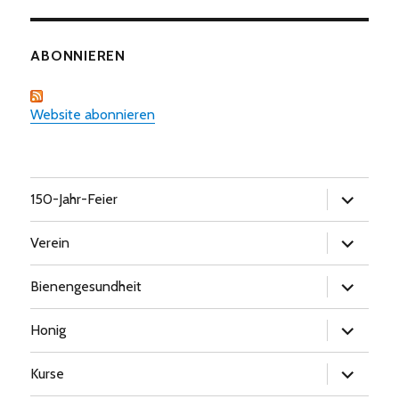
ABONNIEREN
Website abonnieren
Untermen
150-Jahr-Feier
öffnen
Untermen
Verein
öffnen
Untermen
Bienengesundheit
öffnen
Untermen
Honig
öffnen
Untermen
Kurse
öffnen