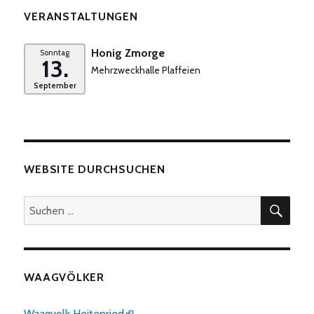
VERANSTALTUNGEN
Honig Zmorge
Sonntag
13.
Mehrzweckhalle Plaffeien
September
WEBSITE DURCHSUCHEN
SUC
Suchen
nach:
WAAGVÖLKER
Waagvolk Heitenried