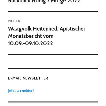
Rückblick Honig z’Morge 2022
Vorheriger
Beitrag:
WEITER
Waagvolk Heitenried: Apistischer
Nächster
Beitrag:
Monatsbericht vom
10.09.-09.10.2022
E-MAIL NEWSLETTER
Jetzt anmelden!