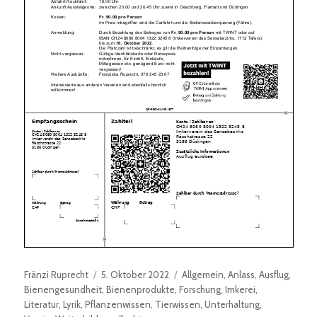
Autor
Veröffentlicht
Kategorien
Fränzi Ruprecht
5. Oktober 2022
Allgemein
,
Anlass
,
Ausflug
,
am
Bienengesundheit
,
Bienenprodukte
,
Forschung
,
Imkerei
,
Literatur
,
Lyrik
,
Pflanzenwissen
,
Tierwissen
,
Unterhaltung
,