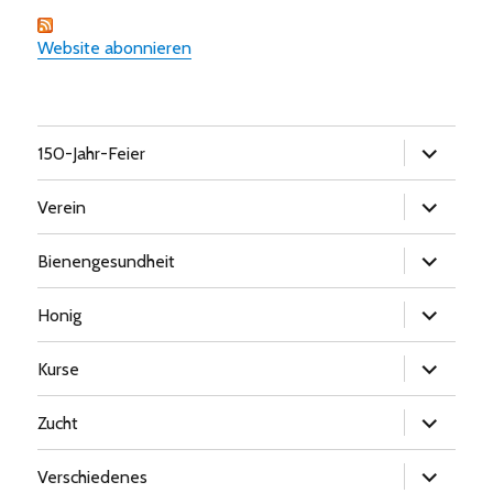
Website abonnieren
Untermen
150-Jahr-Feier
öffnen
Untermen
Verein
öffnen
Untermen
Bienengesundheit
öffnen
Untermen
Honig
öffnen
Untermen
Kurse
öffnen
Untermen
Zucht
öffnen
Untermen
Verschiedenes
öffnen