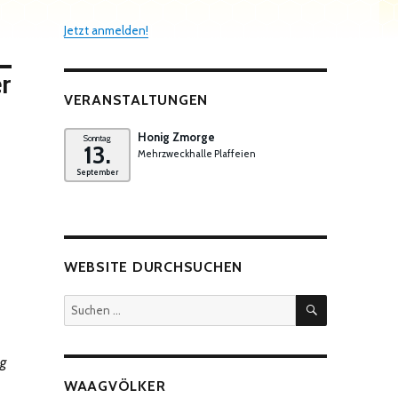
Jetzt anmelden!
r
VERANSTALTUNGEN
Honig Zmorge
Sonntag
13.
Mehrzweckhalle Plaffeien
September
WEBSITE DURCHSUCHEN
SUCHEN
Suchen
nach:
ng
WAAGVÖLKER