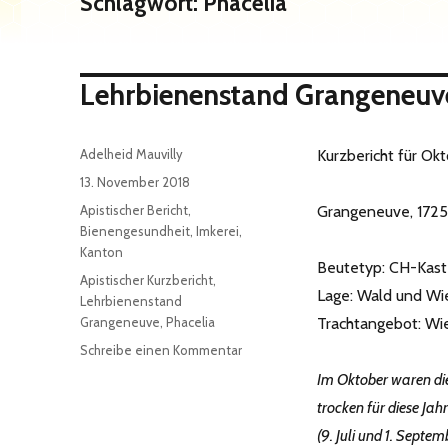
Schlagwort:
Phacelia
Lehrbienenstand Grangeneuve:
Autor
Adelheid Mauvilly
Kurzbericht für Ok
Veröffentlicht
13. November 2018
am
Kategorien
Apistischer Bericht
,
Grangeneuve, 1725 
Bienengesundheit
,
Imkerei
,
Kanton
Beutetyp: CH-Kas
Schlagwörter
Apistischer Kurzbericht
,
Lage: Wald und Wi
Lehrbienenstand
Grangeneuve
,
Phacelia
Trachtangebot: Wi
zu
Schreibe einen Kommentar
Lehrbienenstand
Im Oktober waren die
Grangeneuve:
trocken für diese Jah
Apistischer
Kurzbericht
(9. Juli und 1. Septe