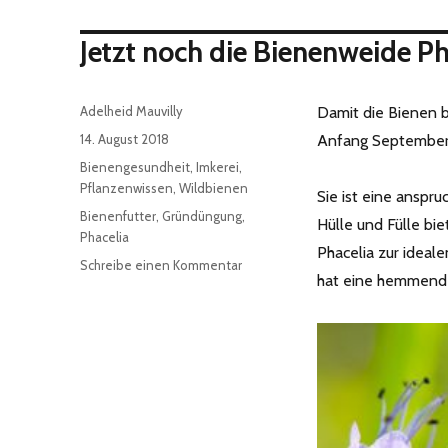
Jetzt noch die Bienenweide Ph
Autor
Adelheid Mauvilly
Damit die Bienen b
Veröffentlicht
14. August 2018
Anfang September 
am
Kategorien
Bienengesundheit
,
Imkerei
,
Pflanzenwissen
,
Wildbienen
Sie ist eine anspr
Schlagwörter
Bienenfutter
,
Gründüngung
,
Hülle und Fülle bi
Phacelia
Phacelia zur ideal
zu
Schreibe einen Kommentar
hat eine hemmend
Jetzt
noch
die
Bienenweide
Phacelia
aussäen!