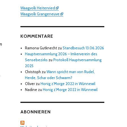
Waagvolk Heitenried
Waagvolk Grangeneuve
KOMMENTARE
in
Ramona Gutknecht
zu
Standbesuch 13.06.2026
Hauptversammlung 2026 – Imkerverein des
Sensebezirks
zu
Protokoll Hauptversammlung
2025
Christoph
zu
Wann spricht man von Rudel,
n
Herde, Schar oder Schwarm?
Oliver
zu
Honig z’Morge 2022 in Wünnewil
Nadine
zu
Honig z’Morge 2022 in Wünnewil
ABONNIEREN