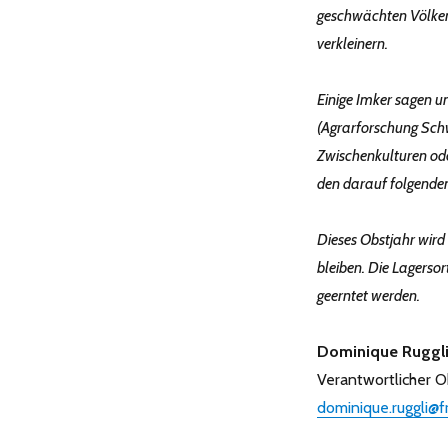
für
geschwächten Völker 
Oktober
verkleinern.
Einige Imker sagen u
(Agrarforschung Schwe
Zwischenkulturen ode
den darauf folgenden
Dieses Obstjahr wird
bleiben. Die Lagerso
geerntet werden.
Dominique Ruggl
Verantwortlicher 
dominique.ruggli@fr