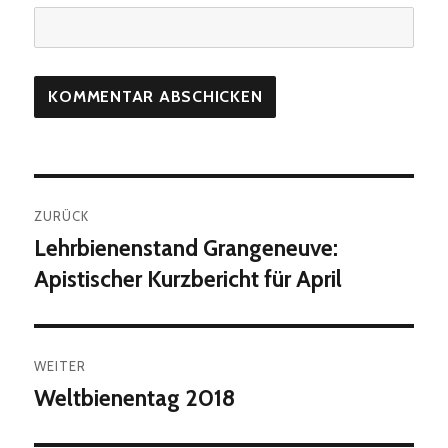
Beitragsnavigation
ZURÜCK
Lehrbienenstand Grangeneuve:
Vorheriger
Beitrag:
Apistischer Kurzbericht für April
WEITER
Weltbienentag 2018
Nächster
Beitrag: