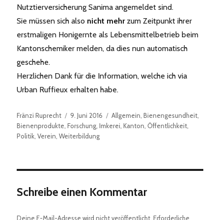
Nutztierversicherung Sanima angemeldet sind.
Sie müssen sich also
nicht mehr
zum Zeitpunkt ihrer
erstmaligen Honigernte als Lebensmittelbetrieb beim
Kantonschemiker melden, da dies nun automatisch
geschehe.
Herzlichen Dank für die Information, welche ich via
Urban Ruffieux erhalten habe.
Autor
Veröffentlicht
Kategorien
Fränzi Ruprecht
9. Juni 2016
Allgemein
,
Bienengesundheit
,
am
Bienenprodukte
,
Forschung
,
Imkerei
,
Kanton
,
Öffentlichkeit
,
Politik
,
Verein
,
Weiterbildung
Schreibe einen Kommentar
Deine E-Mail-Adresse wird nicht veröffentlicht.
Erforderliche