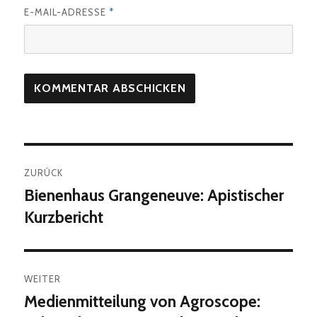
E-MAIL-ADRESSE
*
Beitragsnavigation
ZURÜCK
Bienenhaus Grangeneuve‏: Apistischer
Vorheriger
Beitrag:
Kurzbericht
WEITER
Medienmitteilung von Agroscope:
Nächster