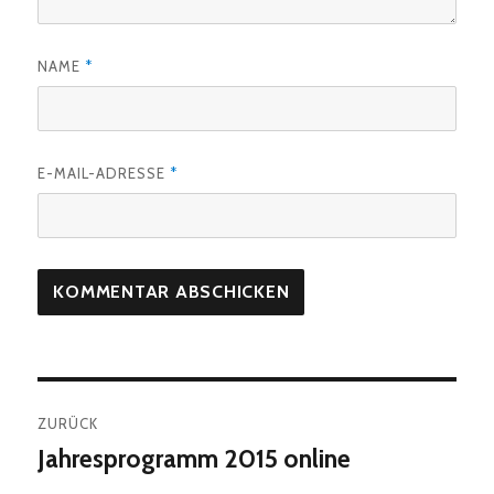
NAME
*
E-MAIL-ADRESSE
*
Beitragsnavigation
ZURÜCK
Jahresprogramm 2015 online
Vorheriger
Beitrag: