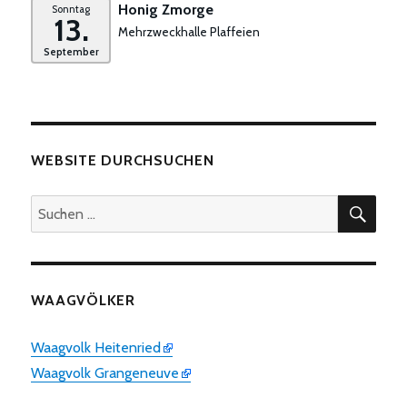
Honig Zmorge
Sonntag
13.
Mehrzweckhalle Plaffeien
September
WEBSITE DURCHSUCHEN
SUC
Suchen
nach:
WAAGVÖLKER
Waagvolk Heitenried
Waagvolk Grangeneuve