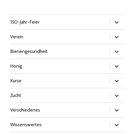
Untermen
150-Jahr-Feier
öffnen
Untermen
Verein
öffnen
Untermen
Bienengesundheit
öffnen
Untermen
Honig
öffnen
Untermen
Kurse
öffnen
Untermen
Zucht
öffnen
Untermen
Verschiedenes
öffnen
Untermen
Wissenswertes
öffnen