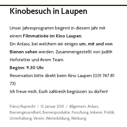
Kinobesuch in Laupen
Unser Jahresprogramm beginnt in diesem Jahr mit
einem
Filmmatinée im Kino Laupen
.
Ein Anlass, bei welchem wir einiges
um, mit und von
Bienen sehen
werden. Zusammengestellt von Judith
Hofstetter und ihrem Team.
Beginn: 9.30 Uhr
Reservation bitte direkt beim Kino Laupen (031 747 81
73)
Ich freue mich, Euch zahlreich begrüssen zu dürfen!
Autor
Veröffentlicht
Kategorien
Fränzi Ruprecht
12. Januar 2015
Allgemein
,
Anlass
,
am
Bienengesundheit
,
Bienenprodukte
,
Forschung
,
Imkerei
,
Politik
,
Unterhaltung
,
Verein
,
Weiterbildung
,
Werbung