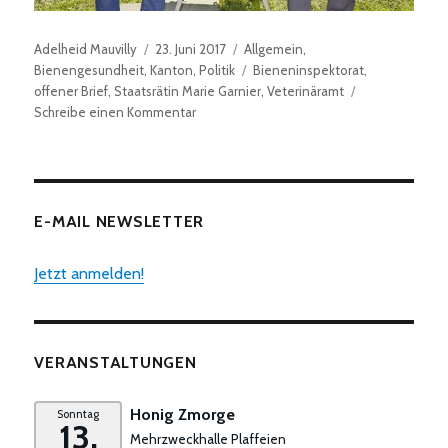
Autor
Veröffentlicht
Kategorien
Adelheid Mauvilly
23. Juni 2017
Allgemein
,
am
Schlagwörter
Bienengesundheit
,
Kanton
,
Politik
Bieneninspektorat
,
offener Brief
,
Staatsrätin Marie Garnier
,
Veterinäramt
zu
Schreibe einen Kommentar
«Das
Vertrauensverhältnis
ist
zerstört»
E-MAIL NEWSLETTER
Jetzt anmelden!
VERANSTALTUNGEN
Honig Zmorge
Sonntag
13.
Mehrzweckhalle Plaffeien