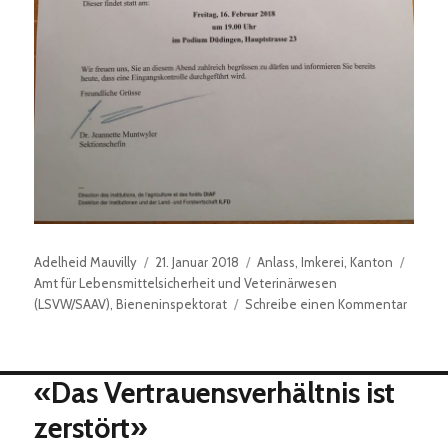
Autor
Veröffentlicht
Kategorien
Schla
Adelheid Mauvilly
21. Januar 2018
Anlass
,
Imkerei
,
Kanton
am
Amt für Lebensmittelsicherheit und Veterinärwesen
zu
(LSVW/SAAV)
,
Bieneninspektorat
Schreibe einen Kommentar
Einlad
–
Inform
«Das Vertrauensverhältnis ist
Kontro
Kanto
zerstört»
Freibur