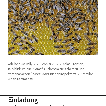
Autor
Veröffentlicht
Kategorien
Adelheid Mauvilly
21. Februar 2019
Anlass
,
Kanton
,
Schlagwörter
am
Rückblick
,
Verein
Amt für Lebensmittelsicherheit und
Veterinärwesen (LSVW/SAAV)
,
Bieneninspektorat
Schreibe
zu
einen Kommentar
HV
2019:
„Ruhe
Einladung –
ist
wieder