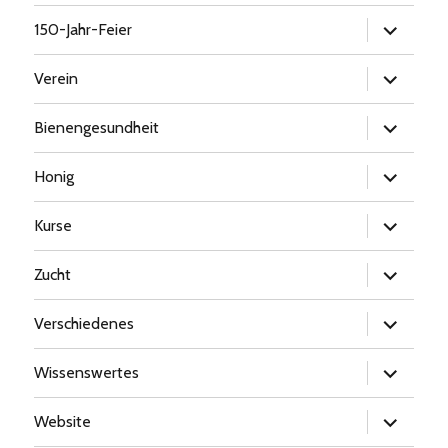
Untermen
150-Jahr-Feier
öffnen
Untermen
Verein
öffnen
Untermen
Bienengesundheit
öffnen
Untermen
Honig
öffnen
Untermen
Kurse
öffnen
Untermen
Zucht
öffnen
Untermen
Verschiedenes
öffnen
Untermen
Wissenswertes
öffnen
Untermen
Website
öffnen