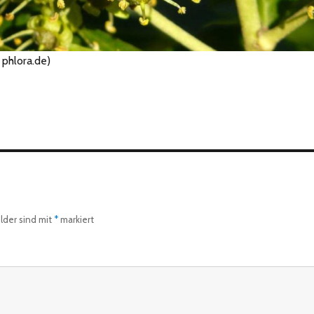
: phlora.de)
elder sind mit
*
markiert