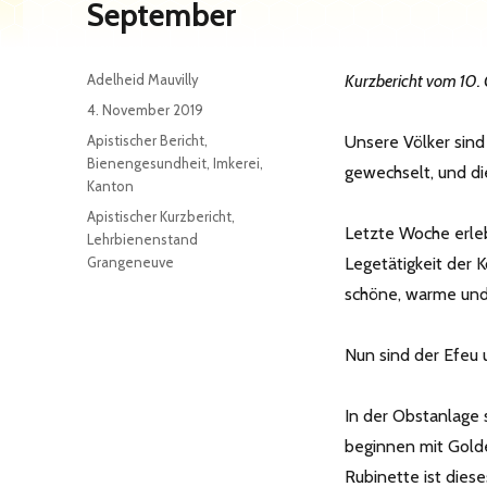
September
Autor
Adelheid Mauvilly
Kurzbericht vom 10.
Veröffentlicht
4. November 2019
am
Kategorien
Apistischer Bericht
,
Unsere Völker sind
Bienengesundheit
,
Imkerei
,
gewechselt, und di
Kanton
Schlagwörter
Apistischer Kurzbericht
,
Letzte Woche erleb
Lehrbienenstand
Grangeneuve
Legetätigkeit der K
schöne, warme und
Nun sind der Efeu 
In der Obstanlage s
beginnen mit Golde
Rubinette ist dies