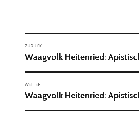
Beitragsnavigation
ZURÜCK
Waagvolk Heitenried: Apistis
Vorheriger
Beitrag:
WEITER
Waagvolk Heitenried: Apistisc
Nächster
Beitrag: