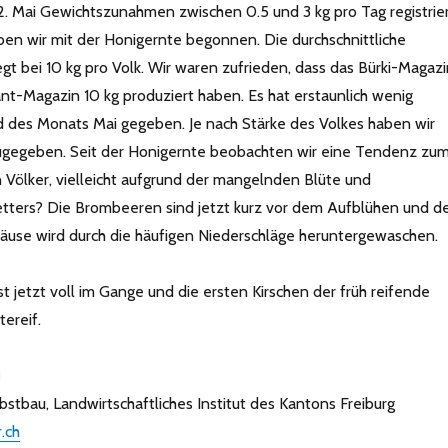
2. Mai Gewichtszunahmen zwischen 0.5 und 3 kg pro Tag registrier
en wir mit der Honigernte begonnen. Die durchschnittliche
gt bei 10 kg pro Volk. Wir waren zufrieden, dass das Bürki-Magaz
nt-Magazin 10 kg produziert haben. Es hat erstaunlich wenig
des Monats Mai gegeben. Je nach Stärke des Volkes haben wir
ugegeben. Seit der Honigernte beobachten wir eine Tendenz zu
Völker, vielleicht aufgrund der mangelnden Blüte und
tters? Die Brombeeren sind jetzt kurz vor dem Aufblühen und d
läuse wird durch die häufigen Niederschläge heruntergewaschen.
t jetzt voll im Gange und die ersten Kirschen der früh reifende
ereif.
i
Obstbau,
Landwirtschaftliches Institut des Kantons Freiburg
.ch