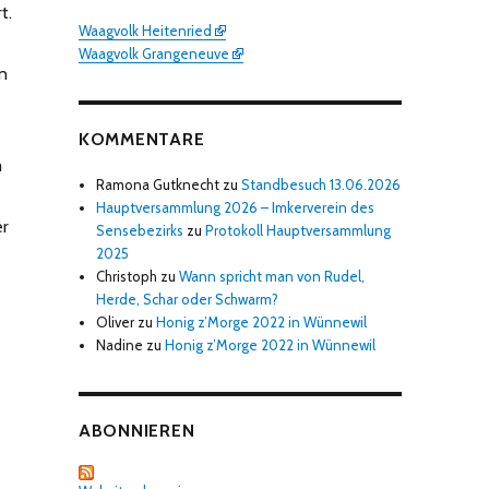
t.
Waagvolk Heitenried
Waagvolk Grangeneuve
in
KOMMENTARE
m
Ramona Gutknecht
zu
Standbesuch 13.06.2026
Hauptversammlung 2026 – Imkerverein des
er
Sensebezirks
zu
Protokoll Hauptversammlung
2025
Christoph
zu
Wann spricht man von Rudel,
Herde, Schar oder Schwarm?
Oliver
zu
Honig z’Morge 2022 in Wünnewil
Nadine
zu
Honig z’Morge 2022 in Wünnewil
ABONNIEREN