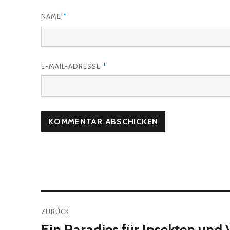
NAME
*
E-MAIL-ADRESSE
*
Beitragsnavigation
ZURÜCK
Ein Paradies für Insekten und 
Vorheriger