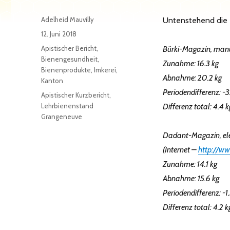
Autor
Adelheid Mauvilly
Untenstehend die B
Veröffentlicht
12. Juni 2018
am
Kategorien
Apistischer Bericht
,
Bürki-Magazin, manu
Bienengesundheit
,
Zunahme: 16.3 kg
Bienenprodukte
,
Imkerei
,
Abnahme: 20.2 kg
Kanton
Periodendifferenz: -3
Schlagwörter
Apistischer Kurzbericht
,
Lehrbienenstand
Differenz total: 4.4 k
Grangeneuve
Dadant-Magazin, ele
(Internet –
http://ww
Zunahme: 14.1 kg
Abnahme:
15.6 kg
Periodendifferenz: -1
Differenz total: 4.2 k