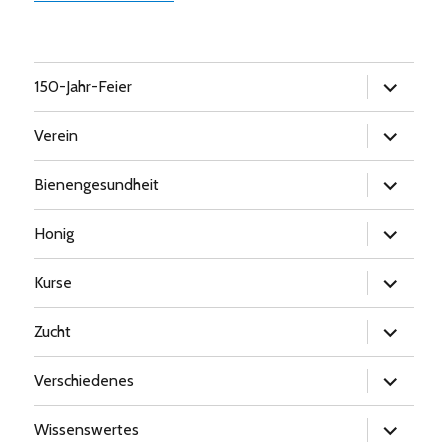
Untermen
150-Jahr-Feier
öffnen
Untermen
Verein
öffnen
Untermen
Bienengesundheit
öffnen
Untermen
Honig
öffnen
Untermen
Kurse
öffnen
Untermen
Zucht
öffnen
Untermen
Verschiedenes
öffnen
Untermen
Wissenswertes
öffnen