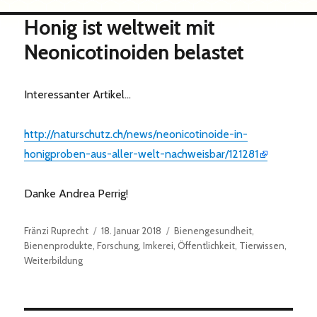
Honig ist weltweit mit
Neonicotinoiden belastet
Interessanter Artikel…
http://naturschutz.ch/news/neonicotinoide-in-
honigproben-aus-aller-welt-nachweisbar/121281
Danke Andrea Perrig!
Autor
Veröffentlicht
Kategorien
Fränzi Ruprecht
18. Januar 2018
Bienengesundheit
,
am
Bienenprodukte
,
Forschung
,
Imkerei
,
Öffentlichkeit
,
Tierwissen
,
Weiterbildung