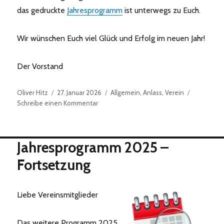
das gedruckte
Jahresprogramm
ist unterwegs zu Euch.
Wir wünschen Euch viel Glück und Erfolg im neuen Jahr!
Der Vorstand
Autor
Veröffentlicht
Kategorien
Oliver Hitz
27. Januar 2026
Allgemein
,
Anlass
,
Verein
am
zu
Schreibe einen Kommentar
Jahresprogramm
2026
Jahresprogramm 2025 –
Fortsetzung
Liebe Vereinsmitglieder
Das weitere Programm 2025