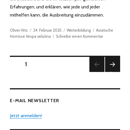
Erfahrungen, und erklären, wie jede und jeder
mithelfen kann, die Ausbreitung einzudämmen.
Autor
Veröffentlicht
Kategorien
Schlagwörter
Oliver Hitz
24. Februar 2025
Weiterbildung
Asiatische
am
zu
Hornisse Vespa velutina
Schreibe einen Kommentar
Höck
Asiatische
Hornisse
Seitennummerierung
SEITE
1
NÄC
der
HSTE
SEITE
Beiträge
E-MAIL NEWSLETTER
Jetzt anmelden!