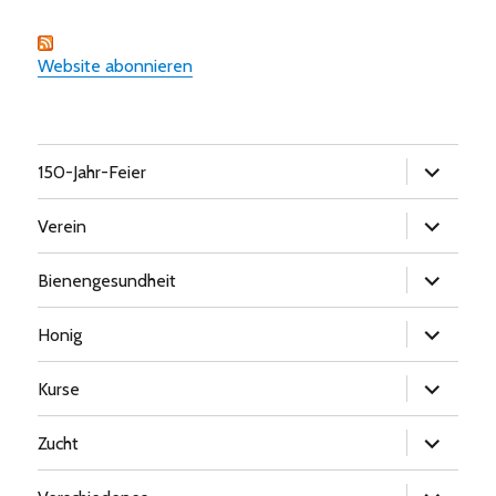
Website abonnieren
Untermen
150-Jahr-Feier
öffnen
Untermen
Verein
öffnen
Untermen
Bienengesundheit
öffnen
Untermen
Honig
öffnen
Untermen
Kurse
öffnen
Untermen
Zucht
öffnen
Untermen