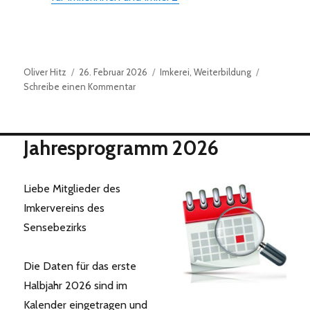
Autor
Veröffentlicht
Kategorien
Oliver Hitz
26. Februar 2026
Imkerei
,
Weiterbildung
am
zu
Schreibe einen Kommentar
Höck
Asiatische
Hornisse
Jahresprogramm 2026
in
St.
Antoni
Liebe Mitglieder des
Imkervereins des
Sensebezirks
Die Daten für das erste
Halbjahr 2026 sind im
Kalender eingetragen und