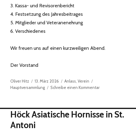
3. Kassa- und Revisorenbericht
4. Festsetzung des Jahresbeitrages
5. Mitglieder und Veteranenehrung
6. Verschiedenes
Wir freuen uns auf einen kurzweiligen Abend.
Der Vorstand
Autor
Veröffentlicht
Kategorien
Schlagwörter
Oliver Hitz
13. März 2026
Anlass
,
Verein
am
zu
Hauptversammlung
Schreibe einen Kommentar
Hauptversammlung
2026
Höck Asiatische Hornisse in St.
Antoni