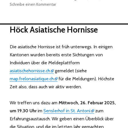
am
zu
Schreibe einen Kommentar
Jahresprogramm
2025
–
Höck Asiatische Hornisse
Fortsetzung
Die asiatische Hornisse ist früh unterwegs. In einigen
Kantonen wurden bereits erste Sichtungen von
Individuen über die Meldeplattform
asiatischehornisse.ch
gemeldet (siehe
map.frelonasiatique.ch
für die Meldungen). Höchste
Zeit also, dass auch wir aktiv werden.
Wir treffen uns dazu am
Mittwoch, 26. Februar 2025,
um 19.30 Uhr
im
Senslerhof in St. Antoni
zum
Erfahrungsaustausch. Wir geben einen Überblick über
die Situation, und die im letzten Jahr gemachten