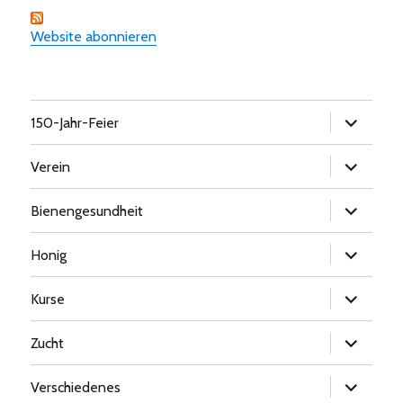
Website abonnieren
Untermen
150-Jahr-Feier
öffnen
Untermen
Verein
öffnen
Untermen
Bienengesundheit
öffnen
Untermen
Honig
öffnen
Untermen
Kurse
öffnen
Untermen
Zucht
öffnen
Untermen
Verschiedenes
öffnen