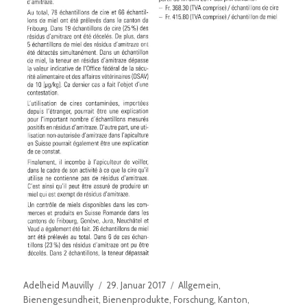
Autor
Veröffentlicht
Kategorien
Adelheid Mauvilly
29. Januar 2017
Allgemein
,
am
Bienengesundheit
,
Bienenprodukte
,
Forschung
,
Kanton
,