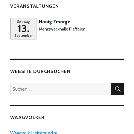
VERANSTALTUNGEN
Honig Zmorge
Sonntag
13.
Mehrzweckhalle Plaffeien
September
WEBSITE DURCHSUCHEN
SUC
Suchen
nach:
WAAGVÖLKER
Waagvolk Heitenried