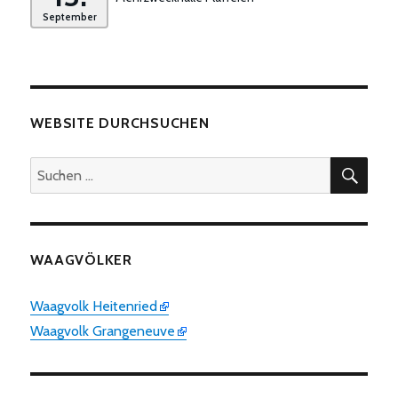
September
WEBSITE DURCHSUCHEN
SUC
Suchen
nach:
WAAGVÖLKER
Waagvolk Heitenried
Waagvolk Grangeneuve