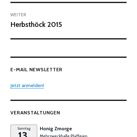
WEITER
Herbsthöck 2015
Nächster
Beitrag:
E-MAIL NEWSLETTER
Jetzt anmelden!
VERANSTALTUNGEN
Honig Zmorge
Sonntag
13.
Mehrzweckhalle Plaffeien