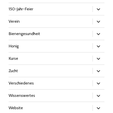
Untermen
150-Jahr-Feier
öffnen
Untermen
Verein
öffnen
Untermen
Bienengesundheit
öffnen
Untermen
Honig
öffnen
Untermen
Kurse
öffnen
Untermen
Zucht
öffnen
Untermen
Verschiedenes
öffnen
Untermen
Wissenswertes
öffnen
Untermen
Website
öffnen