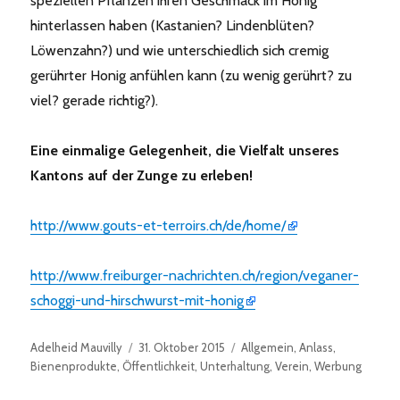
speziellen Pflanzen ihren Geschmack im Honig
hinterlassen haben (Kastanien? Lindenblüten?
Löwenzahn?) und wie unterschiedlich sich cremig
gerührter Honig anfühlen kann (zu wenig gerührt? zu
viel? gerade richtig?).
Eine einmalige Gelegenheit, die Vielfalt unseres
Kantons auf der Zunge zu erleben!
http://www.gouts-et-terroirs.ch/de/home/
http://www.freiburger-nachrichten.ch/region/veganer-
schoggi-und-hirschwurst-mit-honig
Autor
Veröffentlicht
Kategorien
Adelheid Mauvilly
31. Oktober 2015
Allgemein
,
Anlass
,
am
Bienenprodukte
,
Öffentlichkeit
,
Unterhaltung
,
Verein
,
Werbung