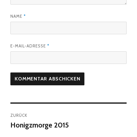
NAME
*
E-MAIL-ADRESSE
*
Beitragsnavigation
ZURÜCK
Honigzmorge 2015
Vorheriger
Beitrag: