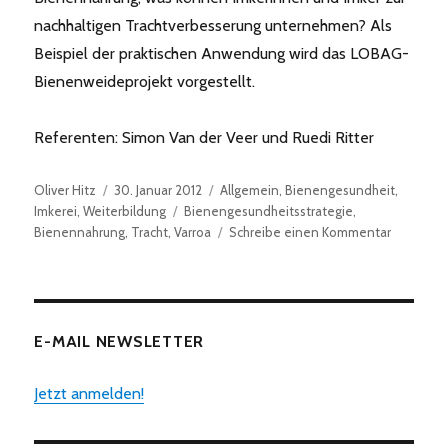
nachhaltigen Trachtverbesserung unternehmen? Als
Beispiel der praktischen Anwendung wird das LOBAG-
Bienenweideprojekt vorgestellt.
Referenten: Simon Van der Veer und Ruedi Ritter
Autor
Veröffentlicht
Kategorien
Oliver Hitz
30. Januar 2012
Allgemein
,
Bienengesundheit
,
am
Schlagwörter
Imkerei
,
Weiterbildung
Bienengesundheitsstrategie
,
zu
Bienennahrung
,
Tracht
,
Varroa
Schreibe einen Kommentar
Veransta
im
Inforama
Ins
E-MAIL NEWSLETTER
Jetzt anmelden!