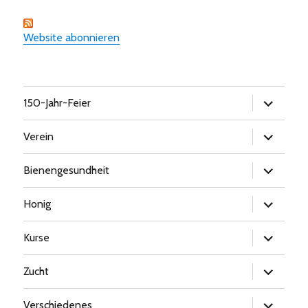
Website abonnieren
Untermen
150-Jahr-Feier
öffnen
Untermen
Verein
öffnen
Untermen
Bienengesundheit
öffnen
Untermen
Honig
öffnen
Untermen
Kurse
öffnen
Untermen
Zucht
öffnen
Untermen
Verschiedenes