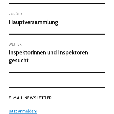
Beitragsnavigation
ZURÜCK
Hauptversammlung
Vorheriger
Beitrag:
WEITER
Inspektorinnen und Inspektoren
Nächster
Beitrag:
gesucht
E-MAIL NEWSLETTER
Jetzt anmelden!