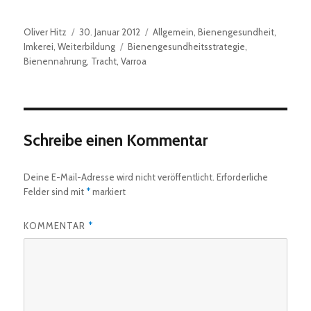
Autor
Veröffentlicht
Kategorien
Oliver Hitz
30. Januar 2012
Allgemein
,
Bienengesundheit
,
am
Schlagwörter
Imkerei
,
Weiterbildung
Bienengesundheitsstrategie
,
Bienennahrung
,
Tracht
,
Varroa
Schreibe einen Kommentar
Deine E-Mail-Adresse wird nicht veröffentlicht.
Erforderliche
Felder sind mit
*
markiert
KOMMENTAR
*