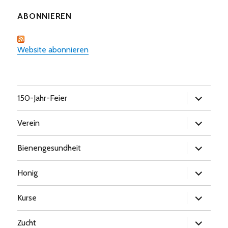
ABONNIEREN
Website abonnieren
Untermen
150-Jahr-Feier
öffnen
Untermen
Verein
öffnen
Untermen
Bienengesundheit
öffnen
Untermen
Honig
öffnen
Untermen
Kurse
öffnen
Untermen
Zucht