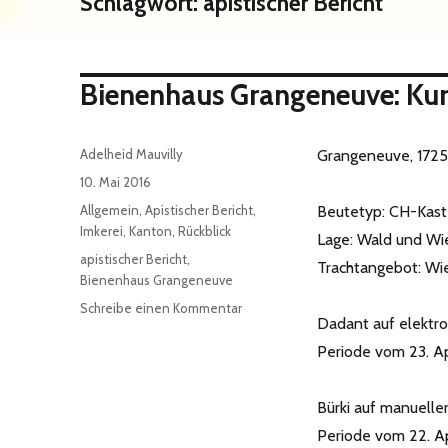
Schlagwort:
apistischer Bericht
Bienenh
Autor
Adelheid Mauvilly
Grangeneuve, 1725 
Veröffentlicht
10. Mai 2016
am
Kategorien
Allgemein
,
Apistischer Bericht
,
Beutetyp: CH-Kas
Imkerei
,
Kanton
,
Rückblick
Lage: Wald und Wi
Schlagwörter
apistischer Bericht
,
Trachtangebot: Wie
Bienenhaus Grangeneuve
zu
Schreibe einen Kommentar
Dadant auf elektro
Bienenhaus
Grangeneuve‏:
Periode vom 23. Apr
Kurzbericht
vom
Bürki auf manuelle
9.
Mai
Periode vom 22. Apr