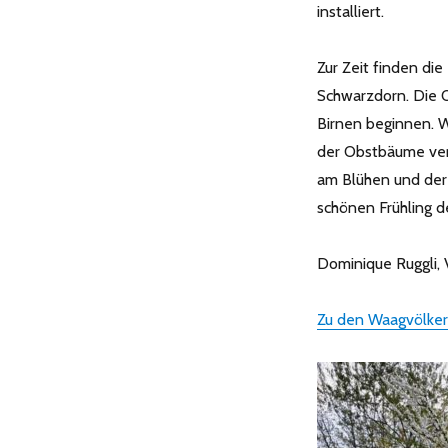
Grangeneuve:
installiert.
Apistischer
Kurzbericht
vom
Zur Zeit finden di
14.
Schwarzdorn. Die 
April
Birnen beginnen. W
2016
der Obstbäume ver
am Blühen und der 
schönen Frühling d
Dominique Ruggli,
Zu den Waagvölke