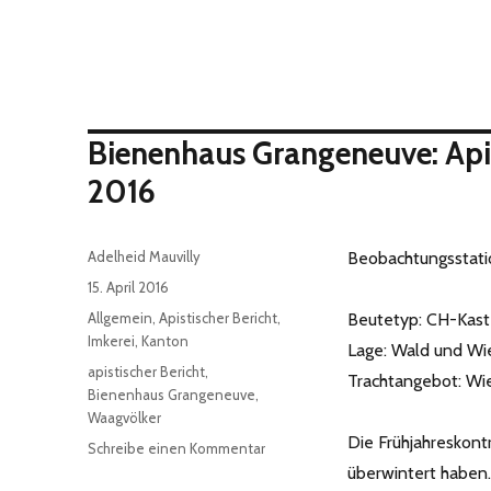
Bienenhaus Grangeneuve: Apis
2016
Autor
Adelheid Mauvilly
Beobachtungsstatio
Veröffentlicht
15. April 2016
am
Kategorien
Allgemein
,
Apistischer Bericht
,
Beutetyp: CH-Kas
Imkerei
,
Kanton
Lage: Wald und Wi
Schlagwörter
apistischer Bericht
,
Trachtangebot: Wi
Bienenhaus Grangeneuve
,
Waagvölker
Die Frühjahreskont
zu
Schreibe einen Kommentar
Bienenhaus
überwintert haben.