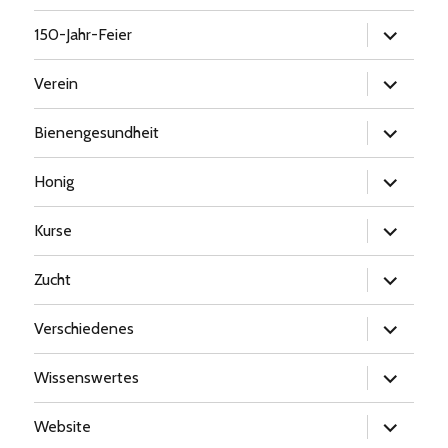
Untermen
150-Jahr-Feier
öffnen
Untermen
Verein
öffnen
Untermen
Bienengesundheit
öffnen
Untermen
Honig
öffnen
Untermen
Kurse
öffnen
Untermen
Zucht
öffnen
Untermen
Verschiedenes
öffnen
Untermen
Wissenswertes
öffnen
Untermen
Website
öffnen