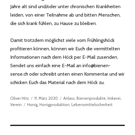
Jahre alt sind und/oder unter chronischen Krankheiten
leiden, von einer Teilnahme ab und bitten Menschen,
die sich krank fühlen, zu Hause zu bleiben.
Damit trotzdem möglichst viele vom Frühlingshöck
profitieren können, können wir Euch die vermittelten
Informationen nach dem Höck per E-Mail zusenden.
Sendet uns einfach eine E-Mail an info@bienen-
sense.ch oder schreibt unten einen Kommentar und wir
schicken Euch das Material nach dem Höck zu.
Autor
Veröffentlicht
Kategorien
Oliver Hitz
11. März 2020
Anlass
,
Bienenprodukte
,
Imkerei
,
Schlagwörter
am
Verein
Honig
,
Honigproduktion
,
Lebensmittelsicherheit