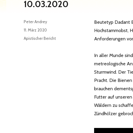
10.03.2020
Autor
Peter Andrey
Beutetyp Dadant B
Veröffentlicht
11. März 2020
Hochstammobst, He
am
Kategorien
Apistischer Bericht
Anforderungen von
In aller Munde sin
metreologische An
Sturmwind. Der Tie
Pracht. Die Bienen
brauchen dementspr
Futter auf unsere
Wäldern zu schaff
Zündhölzer gebroc