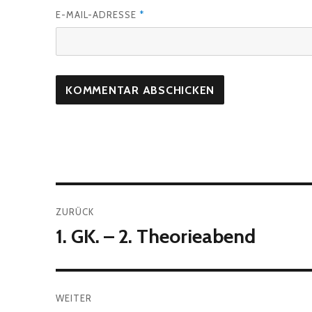
E-MAIL-ADRESSE
*
Beitragsnavigation
ZURÜCK
1. GK. – 2. Theorieabend
Vorheriger
Beitrag:
WEITER