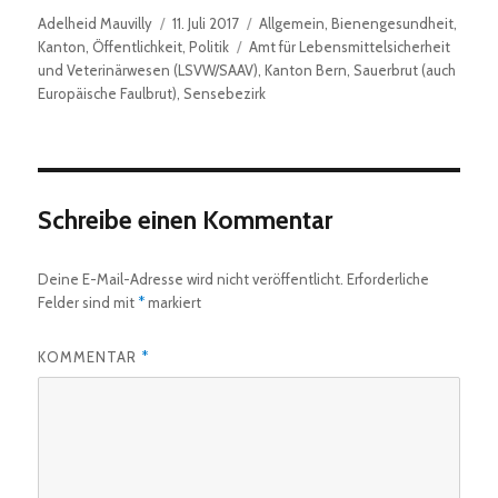
Autor
Veröffentlicht
Kategorien
Adelheid Mauvilly
11. Juli 2017
Allgemein
,
Bienengesundheit
,
am
Schlagwörter
Kanton
,
Öffentlichkeit
,
Politik
Amt für Lebensmittelsicherheit
und Veterinärwesen (LSVW/SAAV)
,
Kanton Bern
,
Sauerbrut (auch
Europäische Faulbrut)
,
Sensebezirk
Schreibe einen Kommentar
Deine E-Mail-Adresse wird nicht veröffentlicht.
Erforderliche
Felder sind mit
*
markiert
KOMMENTAR
*