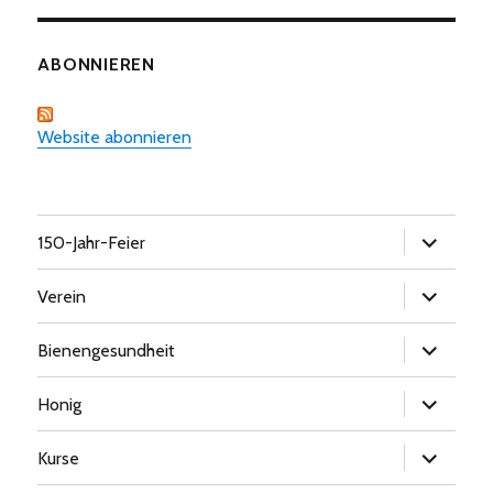
ABONNIEREN
Website abonnieren
Untermen
150-Jahr-Feier
öffnen
Untermen
Verein
öffnen
Untermen
Bienengesundheit
öffnen
Untermen
Honig
öffnen
Untermen
Kurse
öffnen