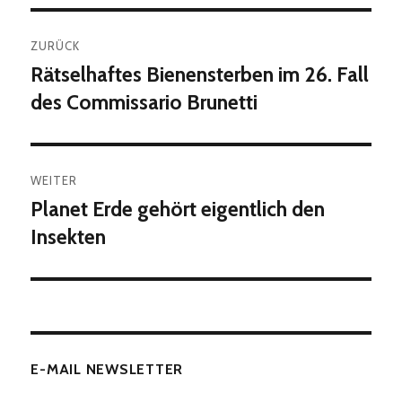
Beitragsnavigation
ZURÜCK
Rätselhaftes Bienensterben im 26. Fall
Vorheriger
Beitrag:
des Commissario Brunetti
WEITER
Planet Erde gehört eigentlich den
Nächster
Beitrag:
Insekten
E-MAIL NEWSLETTER