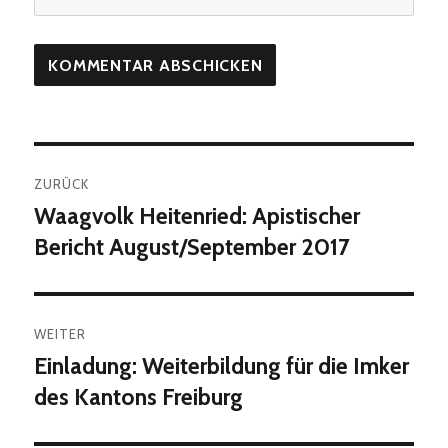
Beitragsnavigation
ZURÜCK
Waagvolk Heitenried: Apistischer
Vorheriger
Beitrag:
Bericht August/September 2017
WEITER
Einladung: Weiterbildung für die Imker
Nächster
Beitrag:
des Kantons Freiburg