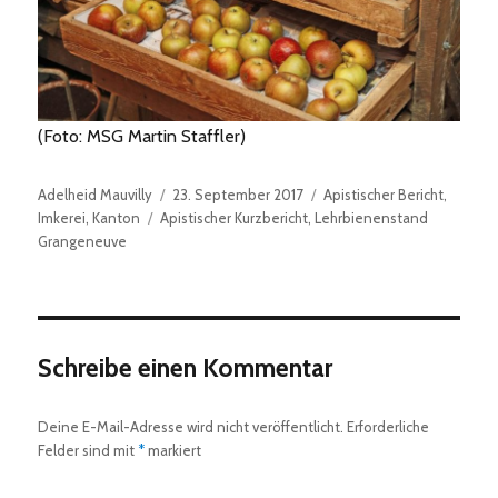
(Foto:
MSG Martin Staffler)
Autor
Veröffentlicht
Kategorien
Adelheid Mauvilly
23. September 2017
Apistischer Bericht
,
Schlagwörter
am
Imkerei
,
Kanton
Apistischer Kurzbericht
,
Lehrbienenstand
Grangeneuve
Schreibe einen Kommentar
Deine E-Mail-Adresse wird nicht veröffentlicht.
Erforderliche
Felder sind mit
*
markiert