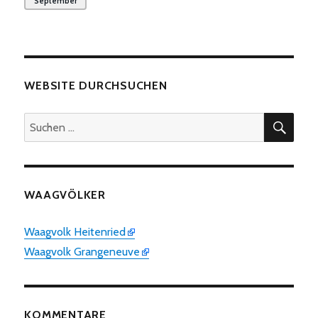
September
WEBSITE DURCHSUCHEN
SUC
Suchen
nach:
WAAGVÖLKER
Waagvolk Heitenried
Waagvolk Grangeneuve
KOMMENTARE