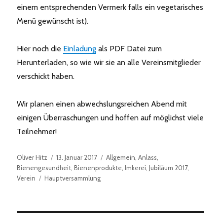
einem entsprechenden Vermerk falls ein vegetarisches
Menü gewünscht ist).
Hier noch die
Einladung
als PDF Datei zum
Herunterladen, so wie wir sie an alle Vereinsmitglieder
verschickt haben.
Wir planen einen abwechslungsreichen Abend mit
einigen Überraschungen und hoffen auf möglichst viele
Teilnehmer!
Autor
Veröffentlicht
Kategorien
Oliver Hitz
13. Januar 2017
Allgemein
,
Anlass
,
am
Bienengesundheit
,
Bienenprodukte
,
Imkerei
,
Jubiläum 2017
,
Schlagwörter
Verein
Hauptversammlung