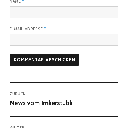
NAME
*
E-MAIL-ADRESSE
*
Beitragsnavigation
ZURÜCK
News vom Imkerstübli
Vorheriger
Beitrag:
WEITER