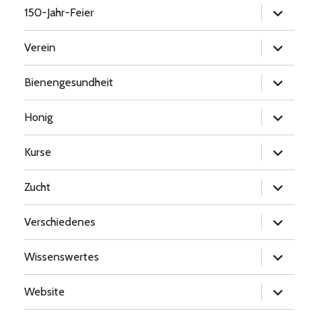
Untermen
150-Jahr-Feier
öffnen
Untermen
Verein
öffnen
Untermen
Bienengesundheit
öffnen
Untermen
Honig
öffnen
Untermen
Kurse
öffnen
Untermen
Zucht
öffnen
Untermen
Verschiedenes
öffnen
Untermen
Wissenswertes
öffnen
Untermen
Website
öffnen