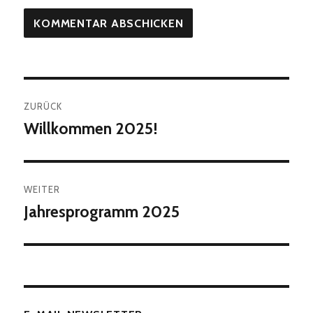
Beitragsnavigation
ZURÜCK
Willkommen 2025!
Vorheriger
Beitrag:
WEITER
Jahresprogramm 2025
Nächster
Beitrag: