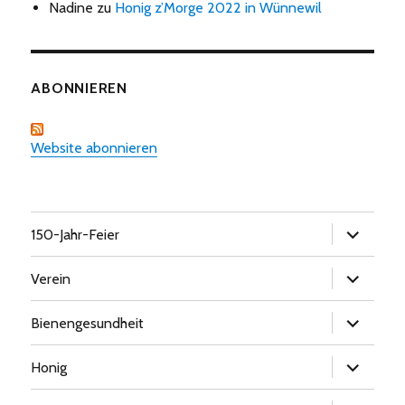
Nadine
zu
Honig z’Morge 2022 in Wünnewil
ABONNIEREN
Website abonnieren
Untermen
150-Jahr-Feier
öffnen
Untermen
Verein
öffnen
Untermen
Bienengesundheit
öffnen
Untermen
Honig
öffnen