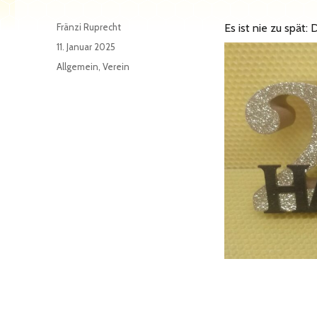
Autor
Fränzi Ruprecht
Es ist nie zu spät:
Veröffentlicht
11. Januar 2025
am
Kategorien
Allgemein
,
Verein