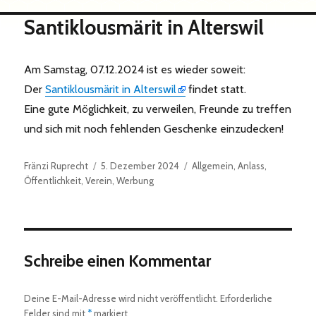
Santiklousmärit in Alterswil
Am Samstag, 07.12.2024 ist es wieder soweit:
Der
Santiklousmärit in Alterswil
findet statt.
Eine gute Möglichkeit, zu verweilen, Freunde zu treffen
und sich mit noch fehlenden Geschenke einzudecken!
Autor
Veröffentlicht
Kategorien
Fränzi Ruprecht
5. Dezember 2024
Allgemein
,
Anlass
,
am
Öffentlichkeit
,
Verein
,
Werbung
Schreibe einen Kommentar
Deine E-Mail-Adresse wird nicht veröffentlicht.
Erforderliche
Felder sind mit
*
markiert