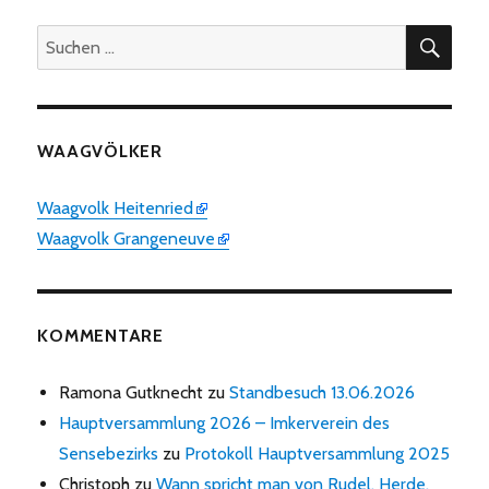
SUC
Suchen
nach:
WAAGVÖLKER
Waagvolk Heitenried
Waagvolk Grangeneuve
KOMMENTARE
Ramona Gutknecht
zu
Standbesuch 13.06.2026
Hauptversammlung 2026 – Imkerverein des
Sensebezirks
zu
Protokoll Hauptversammlung 2025
Christoph
zu
Wann spricht man von Rudel, Herde,