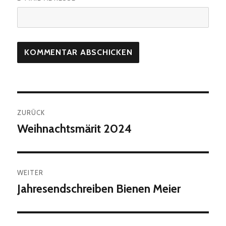
Beitragsnavigation
ZURÜCK
Weihnachtsmärit 2024
Vorheriger
Beitrag:
WEITER
Jahresendschreiben Bienen Meier
Nächster
Beitrag: