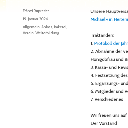
Autor
Fränzi Ruprecht
Unsere Hauptvers
Veröffentlicht
19. Januar 2024
Michael» in Heiten
am
Kategorien
Allgemein
,
Anlass
,
Imkerei
,
Verein
,
Weiterbildung
Traktanden:
1.
Protokoll der J
2. Abnahme der ver
Honigobfrau und B
3. Kassa- und Revi
4. Festsetzung des
5. Ergänzungs- un
6. Mitglieder und 
7. Verschiedenes
Wir freuen uns auf
Der Vorstand