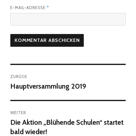
E-MAIL-ADRESSE
*
Beitragsnavigation
ZURÜCK
Hauptversammlung 2019
Vorheriger
Beitrag:
WEITER
Die Aktion „Blühende Schulen“ startet
Nächster
Beitrag:
bald wieder!