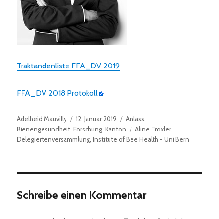
Traktandenliste FFA_DV 2019
FFA_DV 2018 Protokoll
Autor
Veröffentlicht
Kategorien
Adelheid Mauvilly
12. Januar 2019
Anlass
,
am
Schlagwörter
Bienengesundheit
,
Forschung
,
Kanton
Aline Troxler
,
Delegiertenversammlung
,
Institute of Bee Health - Uni Bern
Schreibe einen Kommentar