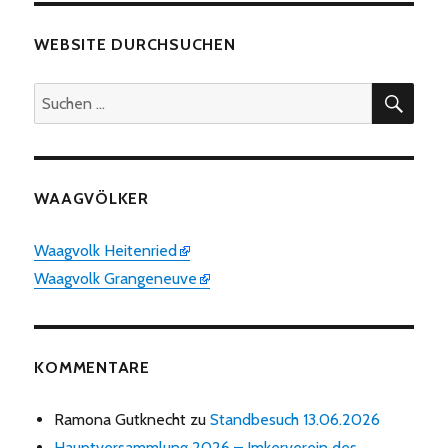
WEBSITE DURCHSUCHEN
SUC
Suchen
nach:
WAAGVÖLKER
Waagvolk Heitenried
Waagvolk Grangeneuve
KOMMENTARE
Ramona Gutknecht
zu
Standbesuch 13.06.2026
Hauptversammlung 2026 – Imkerverein des