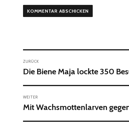
Beitragsnavigation
ZURÜCK
Die Biene Maja lockte 350 Be
Vorheriger
Beitrag:
WEITER
Mit Wachsmottenlarven gegen
Nächster
Beitrag: