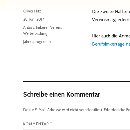
Autor
Oliver Hitz
Die zweite Hälfte
Veröffentlicht
28. Juni 2017
Vereinsmitgliedern 
am
Kategorien
Anlass
,
Imkerei
,
Verein
,
Weiterbildung
Hier auch die Anm
Schlagwörter
Jahresprogramm
Berufsimkertage n
Schreibe einen Kommentar
Deine E-Mail-Adresse wird nicht veröffentlicht.
Erforderliche F
KOMMENTAR
*