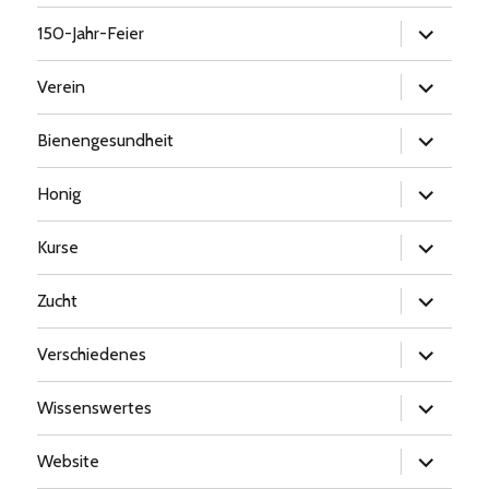
Untermen
150-Jahr-Feier
öffnen
Untermen
Verein
öffnen
Untermen
Bienengesundheit
öffnen
Untermen
Honig
öffnen
Untermen
Kurse
öffnen
Untermen
Zucht
öffnen
Untermen
Verschiedenes
öffnen
Untermen
Wissenswertes
öffnen
Untermen
Website
öffnen