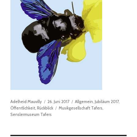
Autor
Veröffentlicht
Kategorien
Adelheid Mauvilly
26. Juni 2017
Allgemein
,
Jubiläum 2017
,
am
Schlagwörter
Öffentlichkeit
,
Rückblick
Musikgesellschaft Tafers
,
Senslermuseum Tafers