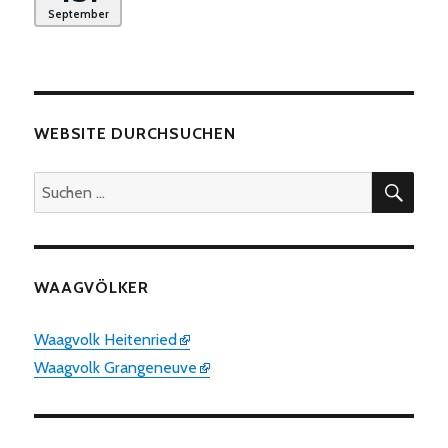
September
WEBSITE DURCHSUCHEN
SUC
Suchen
nach:
WAAGVÖLKER
Waagvolk Heitenried
Waagvolk Grangeneuve