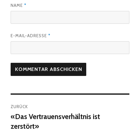
NAME
*
E-MAIL-ADRESSE
*
Beitragsnavigation
ZURÜCK
«Das Vertrauensverhältnis ist
Vorheriger
Beitrag:
zerstört»