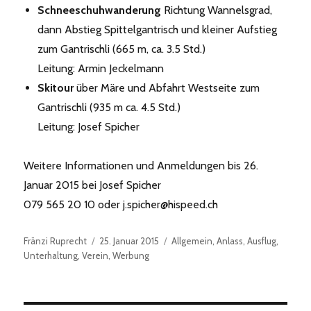
Schneeschuhwanderung
Richtung Wannelsgrad,
dann Abstieg Spittelgantrisch und kleiner Aufstieg
zum Gantrischli (665 m, ca. 3.5 Std.)
Leitung: Armin Jeckelmann
Skitour
über Märe und Abfahrt Westseite zum
Gantrischli (935 m ca. 4.5 Std.)
Leitung: Josef Spicher
Weitere Informationen und Anmeldungen bis 26.
Januar 2015 bei Josef Spicher
079 565 20 10 oder j.spicher@hispeed.ch
Autor
Veröffentlicht
Kategorien
Fränzi Ruprecht
25. Januar 2015
Allgemein
,
Anlass
,
Ausflug
,
am
Unterhaltung
,
Verein
,
Werbung