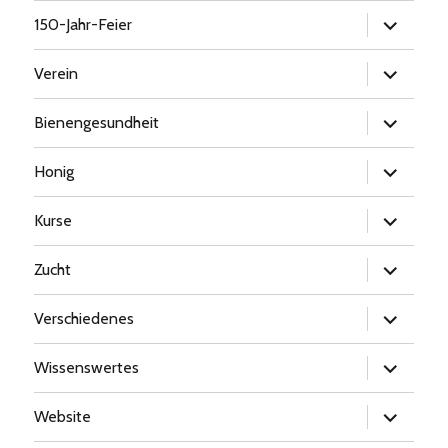
Untermen
150-Jahr-Feier
öffnen
Untermen
Verein
öffnen
Untermen
Bienengesundheit
öffnen
Untermen
Honig
öffnen
Untermen
Kurse
öffnen
Untermen
Zucht
öffnen
Untermen
Verschiedenes
öffnen
Untermen
Wissenswertes
öffnen
Untermen
Website
öffnen