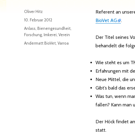
Autor
Oliver Hitz
Referent an unsere
Veröffentlicht
10. Februar 2012
BioVet AG
.
am
Kategorien
Anlass
,
Bienengesundheit
,
Forschung
,
Imkerei
,
Verein
Der Titel seines Vo
Schlagwörter
Andermatt BioVet
,
Varroa
behandelt die fol
Wie steht es um Th
Erfahrungen mit d
Neue Mittel, die u
Gibt’s bald das er
Was tun, wenn man
fallen? Kann man 
Der Höck findet a
statt.