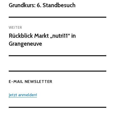
Grundkurs: 6. Standbesuch
Vorheriger
Beitrag:
WEITER
Rückblick Markt „nutri11“ in
Nächster
Beitrag:
Grangeneuve
E-MAIL NEWSLETTER
Jetzt anmelden!