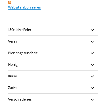
Website abonnieren
Untermen
150-Jahr-Feier
öffnen
Untermen
Verein
öffnen
Untermen
Bienengesundheit
öffnen
Untermen
Honig
öffnen
Untermen
Kurse
öffnen
Untermen
Zucht
öffnen
Untermen
Verschiedenes
öffnen