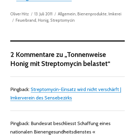
Autor
Veröffentlicht
Kategorien
Oliver Hitz
13. Juli 2011
Allgemein
,
Bienenprodukte
,
Imkerei
Schlagwörter
am
Feuerbrand
,
Honig
,
Streptomycin
2 Kommentare zu „Tonnenweise
Honig mit Streptomycin belastet“
Pingback:
Streptomycin-Einsatz wird nicht verschärft |
Imkerverein des Sensebezirks
Pingback: Bundesrat beschliesst Schaffung eines
nationalen Bienengesundheitsdienstes «