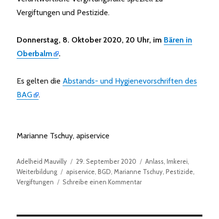
Vergiftungen und Pestizide.
Donnerstag, 8. Oktober 2020, 20 Uhr, im
Bären in
Oberbalm
.
Es gelten die
Abstands- und Hygienevorschriften des
BAG
.
Marianne Tschuy, apiservice
Autor
Veröffentlicht
Kategorien
Adelheid Mauvilly
29. September 2020
Anlass
,
Imkerei
,
Schlagwörter
am
Weiterbildung
apiservice
,
BGD
,
Marianne Tschuy
,
Pestizide
,
zu
Vergiftungen
Schreibe einen Kommentar
Herbsthöck
mit
Marianne