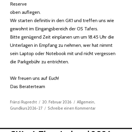
Reserve
oben auflegen.
Wir starten definitiv in den GK1 und treffen uns wie
gewohnt im Eingangsbereich der OS Tafers.
Bitte genügend Zeit einplanen um um 18.45 Uhr die
Unterlagen in Empfang zu nehmen, wer hat nimmt
sein Laptop oder Notebook mit und nicht vergessen
die Parkgebühr zu entrichten.
Wir freuen uns auf Euch!
Das Beraterteam
Autor
Veröffentlicht
Kategorien
Fränzi Ruprecht
20. Februar 2026
Allgemein
,
am
zu
Grundkurs2026-27
Schreibe einen Kommentar
GK1
–
2.