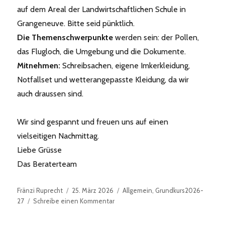
auf dem Areal der Landwirtschaftlichen Schule in
Grangeneuve. Bitte seid pünktlich.
Die Themenschwerpunkte
werden sein: der Pollen,
das Flugloch, die Umgebung und die Dokumente.
Mitnehmen:
Schreibsachen, eigene Imkerkleidung,
Notfallset und wetterangepasste Kleidung, da wir
auch draussen sind.
Wir sind gespannt und freuen uns auf einen
vielseitigen Nachmittag.
Liebe Grüsse
Das Beraterteam
Autor
Veröffentlicht
Kategorien
Fränzi Ruprecht
25. März 2026
Allgemein
,
Grundkurs2026-
am
zu
27
Schreibe einen Kommentar
GK1-
1.