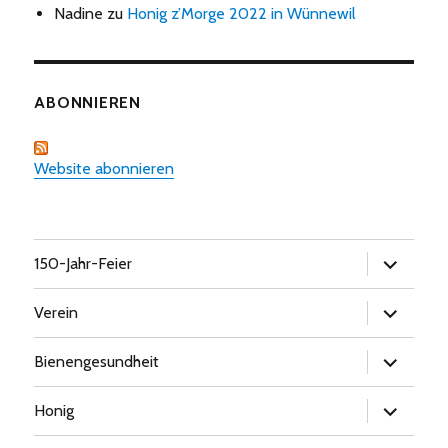
Nadine
zu
Honig z’Morge 2022 in Wünnewil
ABONNIEREN
Website abonnieren
Untermen
150-Jahr-Feier
öffnen
Untermen
Verein
öffnen
Untermen
Bienengesundheit
öffnen
Untermen
Honig
öffnen