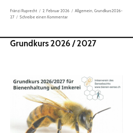
Autor
Veröffentlicht
Kategorien
Fränzi Ruprecht
2. Februar 2026
Allgemein
,
Grundkurs2026-
am
zu
27
Schreibe einen Kommentar
GK1
–
1.
Grundkurs 2026 / 2027
Theorieabend
2026