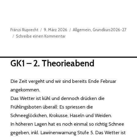
Autor
Veröffentlicht
Kategorien
Fränzi Ruprecht
9. März 2026
Allgemein
,
Grundkurs2026-27
am
zu
Schreibe einen Kommentar
GK1-
3.
Theorieabend
GK1 – 2. Theorieabend
Die Zeit vergeht und wir sind bereits Ende Februar
angekommen.
Das Wetter ist kühl und dennoch drücken die
Frühlingsboten überall: Es spriessen die
Schneeglöckchen, Krokusse, Haseln und Weiden.
In höheren Lagen hat es noch einmal so richtig Schnee
gegeben, inkl. Lawinenwarnung Stufe 5. Das Wetter ist