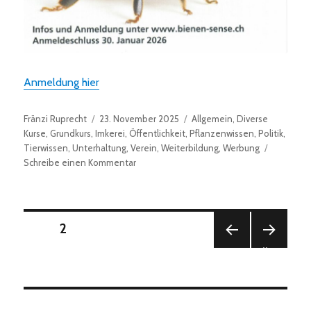
Anmeldung hier
Autor
Veröffentlicht
Kategorien
Fränzi Ruprecht
23. November 2025
Allgemein
,
Diverse
am
Kurse
,
Grundkurs
,
Imkerei
,
Öffentlichkeit
,
Pflanzenwissen
,
Politik
,
Tierwissen
,
Unterhaltung
,
Verein
,
Weiterbildung
,
Werbung
zu
Schreibe einen Kommentar
Grundkurs
2026
/
2027
Seitennummerierung
SEITE
2
VOR
NÄC
der
HERI
HSTE
GE
SEITE
Beiträge
SEITE