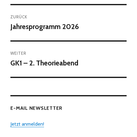
Beitragsnavigation
ZURÜCK
Jahresprogramm 2026
Vorheriger
Beitrag:
WEITER
GK1 – 2. Theorieabend
Nächster
Beitrag:
E-MAIL NEWSLETTER
Jetzt anmelden!