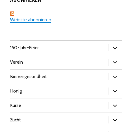
ABONNIEREN
Website abonnieren
Untermen
150-Jahr-Feier
öffnen
Untermen
Verein
öffnen
Untermen
Bienengesundheit
öffnen
Untermen
Honig
öffnen
Untermen
Kurse
öffnen
Untermen
Zucht
öffnen