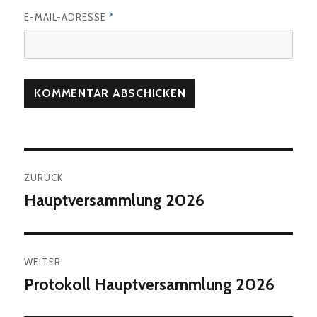
E-MAIL-ADRESSE
*
Beitragsnavigation
ZURÜCK
Hauptversammlung 2026
Vorheriger
Beitrag:
WEITER
Protokoll Hauptversammlung 2026
Nächster
Beitrag: