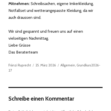
Mitnehmen:
Schreibsachen, eigene Imkerkleidung,
Notfallset und wetterangepasste Kleidung, da wir
auch draussen sind.
Wir sind gespannt und freuen uns auf einen
vielseitigen Nachmittag.
Liebe Grüsse
Das Beraterteam
Autor
Veröffentlicht
Kategorien
Fränzi Ruprecht
25. März 2026
Allgemein
,
Grundkurs2026-
am
27
Schreibe einen Kommentar