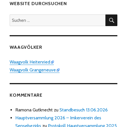
WEBSITE DURCHSUCHEN
SUC
Suchen
nach:
WAAGVÖLKER
Waagvolk Heitenried
Waagvolk Grangeneuve
KOMMENTARE
Ramona Gutknecht
zu
Standbesuch 13.06.2026
Hauptversammlung 2026 – Imkerverein des
Sensebezirks
zu
Protokoll Hauptversammlung 2025