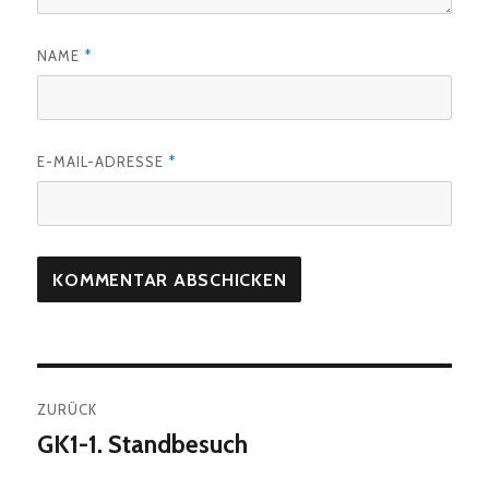
NAME
*
E-MAIL-ADRESSE
*
Beitragsnavigation
ZURÜCK
GK1-1. Standbesuch
Vorheriger
Beitrag: