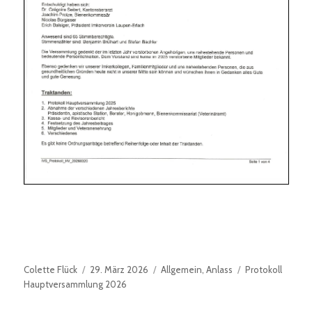
Autor
Veröffentlicht
Kategorien
Schlagwörter
Colette Flück
29. März 2026
Allgemein
,
Anlass
Protokoll
am
Hauptversammlung 2026