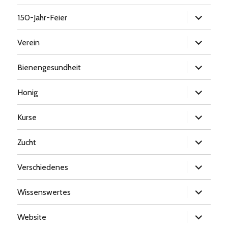
Untermen
150-Jahr-Feier
öffnen
Untermen
Verein
öffnen
Untermen
Bienengesundheit
öffnen
Untermen
Honig
öffnen
Untermen
Kurse
öffnen
Untermen
Zucht
öffnen
Untermen
Verschiedenes
öffnen
Untermen
Wissenswertes
öffnen
Untermen
Website
öffnen