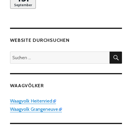
September
WEBSITE DURCHSUCHEN
SUC
Suchen
nach:
WAAGVÖLKER
Waagvolk Heitenried
Waagvolk Grangeneuve