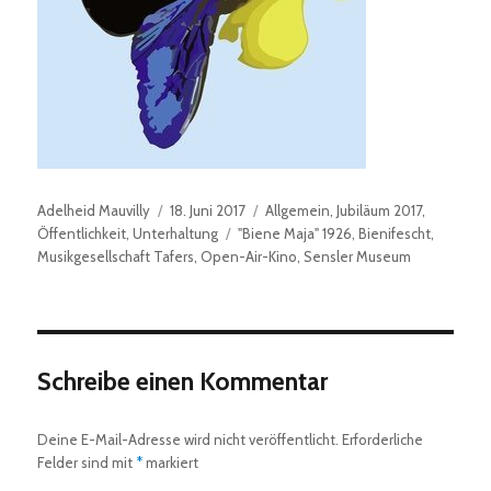
Autor
Veröffentlicht
Kategorien
Adelheid Mauvilly
18. Juni 2017
Allgemein
,
Jubiläum 2017
,
am
Schlagwörter
Öffentlichkeit
,
Unterhaltung
"Biene Maja" 1926
,
Bienifescht
,
Musikgesellschaft Tafers
,
Open-Air-Kino
,
Sensler Museum
Schreibe einen Kommentar
Deine E-Mail-Adresse wird nicht veröffentlicht.
Erforderliche
Felder sind mit
*
markiert