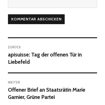
Beitragsnavigation
ZURÜCK
apisuisse: Tag der offenen Tür in
Vorheriger
Beitrag:
Liebefeld
WEITER
Offener Brief an Staatsrätin Marie
Nächster
Beitrag:
Garnier, Grüne Partei