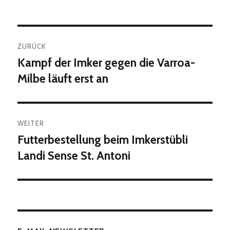
Beitragsnavigation
ZURÜCK
Kampf der Imker gegen die Varroa-
Vorheriger
Beitrag:
Milbe läuft erst an
WEITER
Futterbestellung beim Imkerstübli
Nächster
Beitrag:
Landi Sense St. Antoni