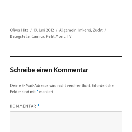
Autor
Veröffentlicht
Kategorien
Schlagwörter
Oliver Hitz
19. Juni 2012
Allgemein
,
Imkerei
,
Zucht
am
Belegstelle
,
Carnica
,
Petit Mont
,
TV
Schreibe einen Kommentar
Deine E-Mail-Adresse wird nicht veröffentlicht.
Erforderliche
Felder sind mit
*
markiert
KOMMENTAR
*