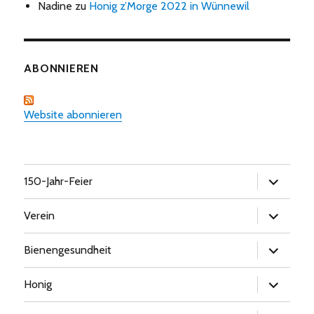
Nadine
zu
Honig z’Morge 2022 in Wünnewil
ABONNIEREN
Website abonnieren
Untermen
150-Jahr-Feier
öffnen
Untermen
Verein
öffnen
Untermen
Bienengesundheit
öffnen
Untermen
Honig
öffnen