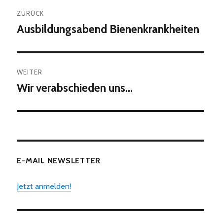
Beitragsnavigation
ZURÜCK
Ausbildungsabend Bienenkrankheiten
Vorheriger
Beitrag:
WEITER
Wir verabschieden uns…
Nächster
Beitrag:
E-MAIL NEWSLETTER
Jetzt anmelden!