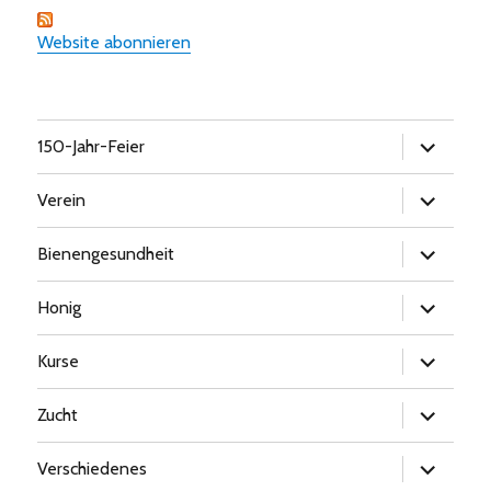
Website abonnieren
Untermen
150-Jahr-Feier
öffnen
Untermen
Verein
öffnen
Untermen
Bienengesundheit
öffnen
Untermen
Honig
öffnen
Untermen
Kurse
öffnen
Untermen
Zucht
öffnen
Untermen
Verschiedenes
öffnen