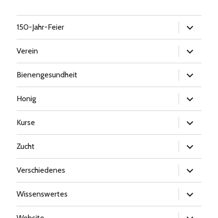
Untermen
150-Jahr-Feier
öffnen
Untermen
Verein
öffnen
Untermen
Bienengesundheit
öffnen
Untermen
Honig
öffnen
Untermen
Kurse
öffnen
Untermen
Zucht
öffnen
Untermen
Verschiedenes
öffnen
Untermen
Wissenswertes
öffnen
Untermen
Website