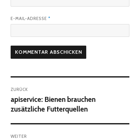
E-MAIL-ADRESSE
*
Beitragsnavigation
ZURÜCK
apiservice: Bienen brauchen
Vorheriger
Beitrag:
zusätzliche Futterquellen
WEITER