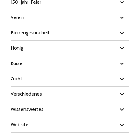
Untermen
150-Jahr-Feier
öffnen
Untermen
Verein
öffnen
Untermen
Bienengesundheit
öffnen
Untermen
Honig
öffnen
Untermen
Kurse
öffnen
Untermen
Zucht
öffnen
Untermen
Verschiedenes
öffnen
Untermen
Wissenswertes
öffnen
Untermen
Website
öffnen