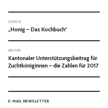
Beitragsnavigation
ZURÜCK
„Honig – Das Kochbuch“
Vorheriger
Beitrag:
WEITER
Kantonaler Unterstützungsbeitrag für
Nächster
Beitrag:
Zuchtköniginnen – die Zahlen für 2017
E-MAIL NEWSLETTER