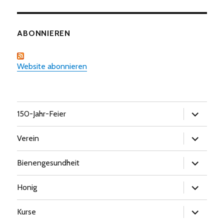
ABONNIEREN
Website abonnieren
Untermen
150-Jahr-Feier
öffnen
Untermen
Verein
öffnen
Untermen
Bienengesundheit
öffnen
Untermen
Honig
öffnen
Untermen
Kurse
öffnen