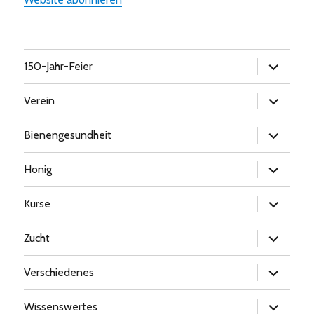
Untermen
150-Jahr-Feier
öffnen
Untermen
Verein
öffnen
Untermen
Bienengesundheit
öffnen
Untermen
Honig
öffnen
Untermen
Kurse
öffnen
Untermen
Zucht
öffnen
Untermen
Verschiedenes
öffnen
Untermen
Wissenswertes