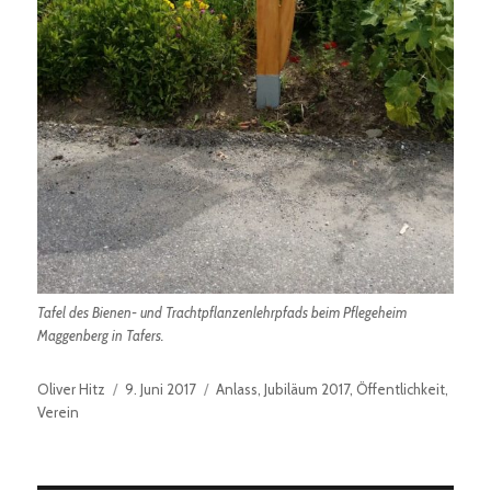
Tafel des Bienen- und Trachtpflanzenlehrpfads beim Pflegeheim
Maggenberg in Tafers.
Autor
Veröffentlicht
Kategorien
Oliver Hitz
9. Juni 2017
Anlass
,
Jubiläum 2017
,
Öffentlichkeit
,
am
Verein