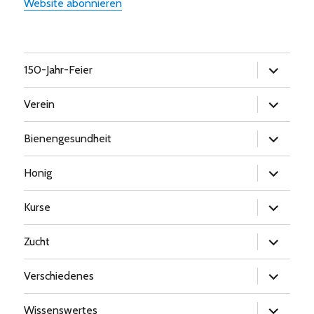
Website abonnieren
Untermen
150-Jahr-Feier
öffnen
Untermen
Verein
öffnen
Untermen
Bienengesundheit
öffnen
Untermen
Honig
öffnen
Untermen
Kurse
öffnen
Untermen
Zucht
öffnen
Untermen
Verschiedenes
öffnen
Untermen
Wissenswertes