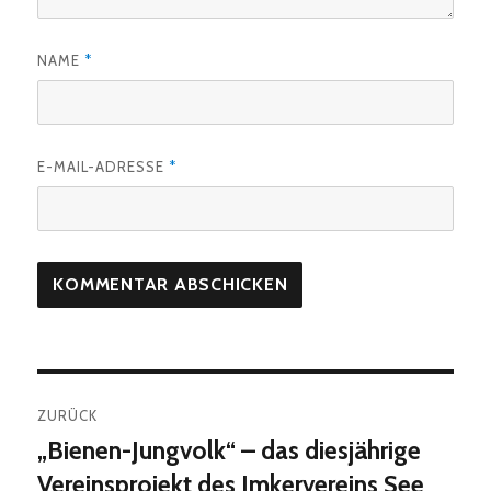
NAME
*
E-MAIL-ADRESSE
*
Beitragsnavigation
ZURÜCK
„Bienen-Jungvolk“ – das diesjährige
Vorheriger
Beitrag:
Vereinsprojekt des Imkervereins See