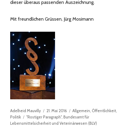
dieser überaus passenden Auszeichnung.
Mit freundlichen Grüssen, Jürg Mosimann
Autor
Veröffentlicht
Kategorien
Adelheid Mauvilly
21. Mai 2016
Allgemein
,
Öffentlichkeit
,
Schlagwörter
am
Politik
"Rostiger Paragraph"
,
Bundesamt für
Lebensmittelsicherheit und Veterinärwesen (BLV)