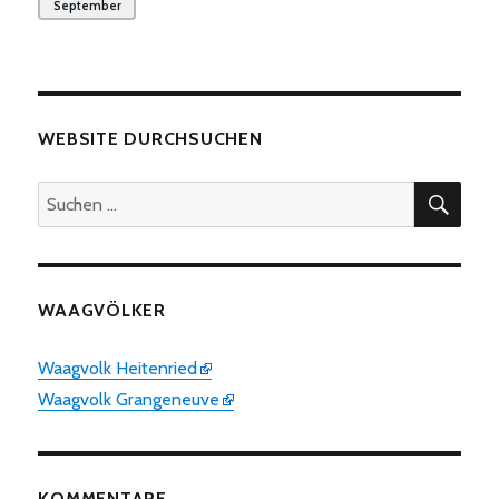
September
WEBSITE DURCHSUCHEN
SUC
Suchen
nach:
WAAGVÖLKER
Waagvolk Heitenried
Waagvolk Grangeneuve
KOMMENTARE