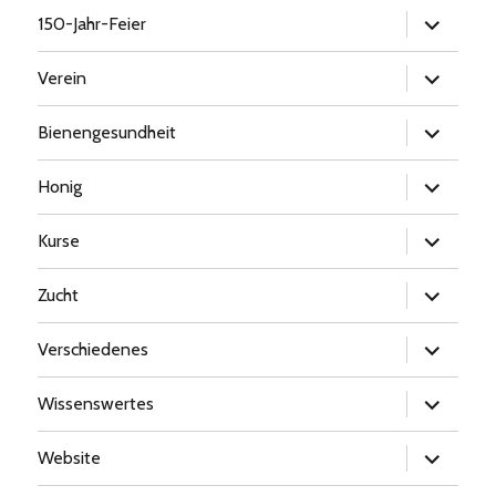
Untermen
150-Jahr-Feier
öffnen
Untermen
Verein
öffnen
Untermen
Bienengesundheit
öffnen
Untermen
Honig
öffnen
Untermen
Kurse
öffnen
Untermen
Zucht
öffnen
Untermen
Verschiedenes
öffnen
Untermen
Wissenswertes
öffnen
Untermen
Website
öffnen