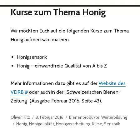
Kurse zum Thema Honig
Wir möchten Euch auf die folgenden Kurse zum Thema
Honig aufmerksam machen:
Honigsensorik
Honig – einwandfreie Qualität von A bis Z
Mehr Informationen dazu gibt es auf der
Website des
VDRB
oder auch in der „Schweizerischen Bienen-
Zeitung“ (Ausgabe Februar 2016, Seite 43).
Autor
Veröffentlicht
Kategorien
Oliver Hitz
8. Februar 2016
Bienenprodukte
,
Weiterbildung
Schlagwörter
am
Honig
,
Honigqualität
,
Honigverarbeitung
,
Kurse
,
Sensorik