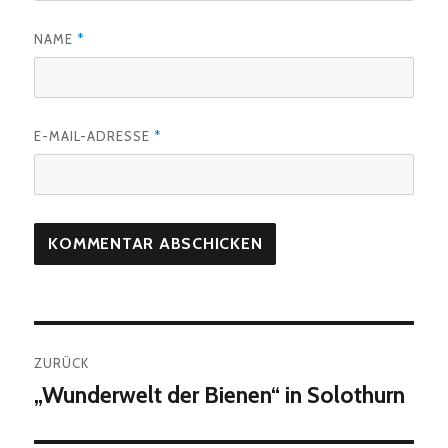
NAME
*
E-MAIL-ADRESSE
*
Beitragsnavigation
ZURÜCK
„Wunderwelt der Bienen“ in Solothurn
Vorheriger
Beitrag: