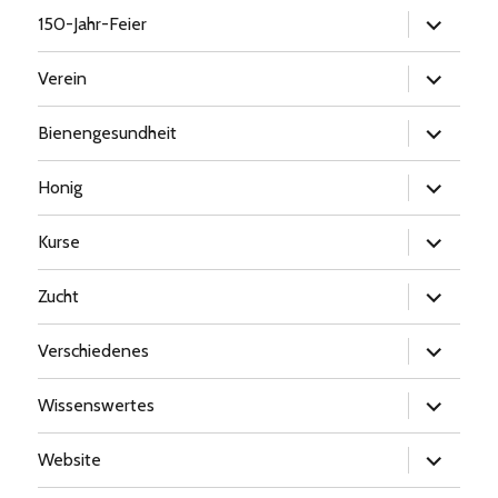
Untermen
150-Jahr-Feier
öffnen
Untermen
Verein
öffnen
Untermen
Bienengesundheit
öffnen
Untermen
Honig
öffnen
Untermen
Kurse
öffnen
Untermen
Zucht
öffnen
Untermen
Verschiedenes
öffnen
Untermen
Wissenswertes
öffnen
Untermen
Website
öffnen