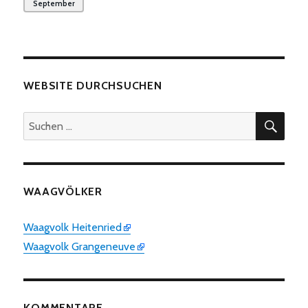
September
WEBSITE DURCHSUCHEN
SUC
Suchen
nach:
WAAGVÖLKER
Waagvolk Heitenried
Waagvolk Grangeneuve
KOMMENTARE