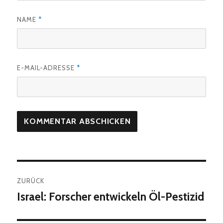
NAME
*
E-MAIL-ADRESSE
*
Beitragsnavigation
ZURÜCK
Israel: Forscher entwickeln Öl-Pestizid
Vorheriger
Beitrag: