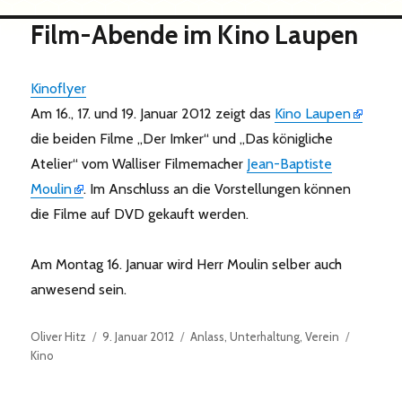
Film-Abende im Kino Laupen
Kinoflyer
Am 16., 17. und 19. Januar 2012 zeigt das
Kino Laupen
die beiden Filme „Der Imker“ und „Das königliche
Atelier“ vom Walliser Filmemacher
Jean-Baptiste
Moulin
. Im Anschluss an die Vorstellungen können
die Filme auf DVD gekauft werden.
Am Montag 16. Januar wird Herr Moulin selber auch
anwesend sein.
Autor
Veröffentlicht
Kategorien
Schlagwö
Oliver Hitz
9. Januar 2012
Anlass
,
Unterhaltung
,
Verein
am
Kino