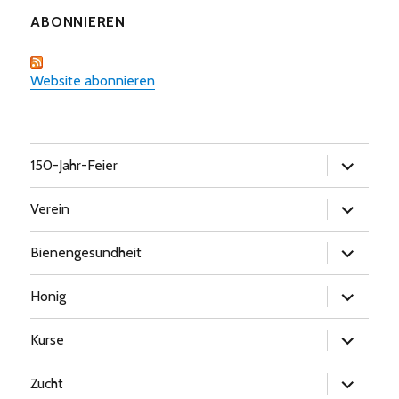
ABONNIEREN
Website abonnieren
Untermen
150-Jahr-Feier
öffnen
Untermen
Verein
öffnen
Untermen
Bienengesundheit
öffnen
Untermen
Honig
öffnen
Untermen
Kurse
öffnen
Untermen
Zucht
öffnen