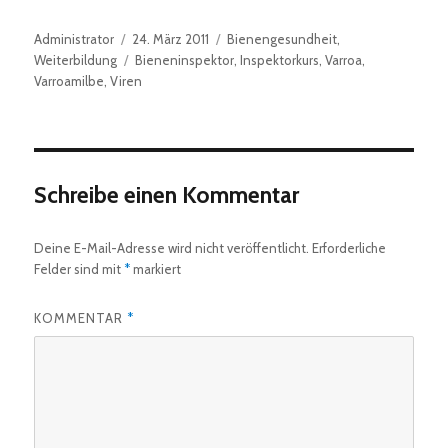
Autor
Veröffentlicht
Kategorien
Administrator
24. März 2011
Bienengesundheit
,
am
Schlagwörter
Weiterbildung
Bieneninspektor
,
Inspektorkurs
,
Varroa
,
Varroamilbe
,
Viren
Schreibe einen Kommentar
Deine E-Mail-Adresse wird nicht veröffentlicht.
Erforderliche
Felder sind mit
*
markiert
KOMMENTAR
*