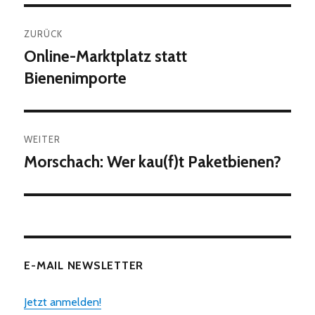
Beitragsnavigation
ZURÜCK
Online-Marktplatz statt
Vorheriger
Beitrag:
Bienenimporte
WEITER
Morschach: Wer kau(f)t Paketbienen?
Nächster
Beitrag:
E-MAIL NEWSLETTER
Jetzt anmelden!